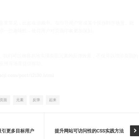
非常常见，比如在游戏中、在引导用户完成某个操作时等场景。此
添一些趣味性，使得用户对页面印象更加深刻。
形，我们可以很容易地实现页面元素的反弹效果，不仅可以增添页面的
应用等场景提供帮助。
mcjl.com/post/12130.html
页面
元素
反弹
起来
吸引更多目标用户
提升网站可访问性的CSS实践方法