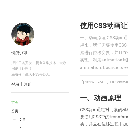
使用CSS动画
一、动画原理 CSS动
起来，我们需要使用CSS中
素进行位移变换，并且在位移
懒猪, Cjl
实现。利用animatio
擅长工具开发、爬虫采集技术、大数
animation: bounce 1s e
据统计处理！
座右铭：皇天不负有心人。
2023-11-29
0 Commen
丨
登录
注册
一、动画原理
首页
CSS动画通过对元素的
分类
要使用CSS中的trans
文章
换，并且在位移过程中加上弹