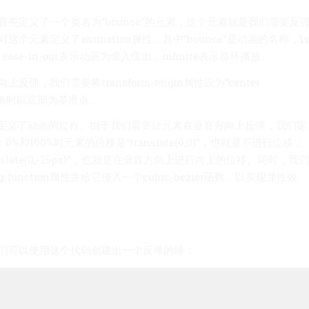
先定义了一个类名为“bounce”的元素，这个元素就是我们需要反
个元素定义了animation属性，其中“bounce”是动画的名称，1s
se-in-out表示动画为缓入缓出，infinite表示循环播放。
弹，我们需要将transform-origin属性设为“center
在变换时以底部为基准点。
s规则定义了动画的过程。由于我们需要让元素在垂直方向上反弹，我们定
：0%和100%时元素的位移是“translate(0,0)”，也就是不进行位移；
nslate(0,-25px)”，也就是在垂直方向上进行向上的位移。同时，我们
ing-function属性并给它传入一个cubic-bezier函数，以实现弹性效
们可以使用这个代码创建出一个反弹的球：