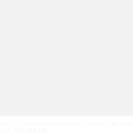
定义了一个类名为“container”的父元素，用于居中子元素；然后
”的子元素，实现了反弹效果。