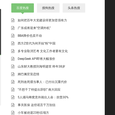
百度热搜
搜狗热搜
头条热搜
如何把百年大党建设得更加坚强有力
广东或将迎来“空调外机”
BBA降价也卖不动
西方Z世代为何开始“粉”中国
多专业取消艺考 文化工作者要有文化
DeepSeek API即将大幅涨价
山东财大教授刘海明逝世 终年38岁
姆巴佩官宣恋情
死刑改死缓当事人：已付出沉重代价
“不想干了特提出辞职” 南大回应
5人捅马蜂窝意外闹出人命：担责30%
事关医保 这些谣言千万别信
小车被劝退23秒后塌方