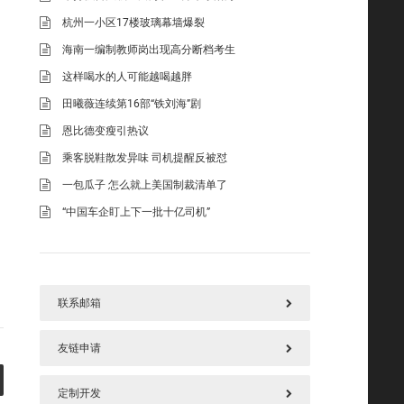
杭州一小区17楼玻璃幕墙爆裂
海南一编制教师岗出现高分断档考生
这样喝水的人可能越喝越胖
田曦薇连续第16部“铁刘海”剧
恩比德变瘦引热议
乘客脱鞋散发异味 司机提醒反被怼
一包瓜子 怎么就上美国制裁清单了
“中国车企盯上下一批十亿司机”
联系邮箱
友链申请
577125669@qq.com
定制开发
请加好本站链接后，把您链接发上面邮箱