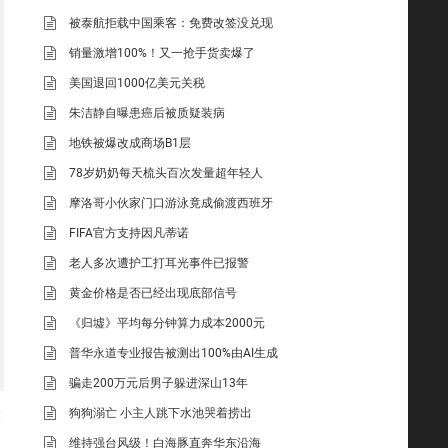
被泰航拒载中国乘客：免费改签没兑现
销量激增100%！又一抢手货卖爆了
美国退回1000亿美元关税
朱洁静自曝患癌后被质疑装病
地铁被爆改成商场B1层
78岁奶奶每天梳头百次发量超年轻人
摩洛哥小伙家门口游泳竟成偷渡西班牙
FIFA官方支持因凡蒂诺
老人多次遭护工打耳光事件已报警
黄金价格是否已经出现底部信号
《归墟》平均每分钟算力成本2000元
普华永道专业报告被测出100%由AI生成
骗走200万元后男子躲进深山13年
定
狗狗溺亡 小主人跳下水池哭着捞出
维持强台风级！白海豚直奔华东沿海