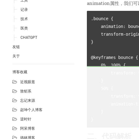
工具
animation属性，
记录
.bounce {

技术
    animation: bounce 1s ease-in-out infinite;

医类
    transform-origin: center bottom;

CHATGPT
}

友链
关于
@keyframes bounce {

    0%, 100% {

博客收藏
        transform: translate(0,0);

    }

近视眼逛
    50% {

致郁系
        transform: translate(0,-25px);

忘记来源
        animation-timing-function: cubic-bezier(0.5,1.6,0.4,0.8);

赵坤个人博客
    }

逆时针
阿呆博客
二、代码解析
德林博客