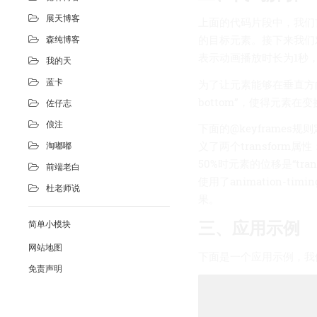
展天博客
上面的代码片段中，我们首
的目标元素。接下来我们对这
森纯博客
表示动画播放时长为1秒，ea
我的天
为了让元素能够在垂直方向上反
蓝卡
bottom”，使得元素
佐仔志
俍注
下面的@keyframe
义了两个transform属性
淘嘟嘟
50%时元素的位移是“tra
前端老白
使用了animation-tim
杜老师说
果。
三、应用示例
简单小模块
网站地图
下面是一个应用示例，我
免责声明