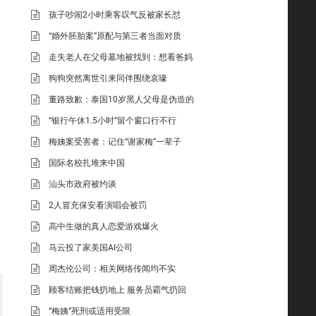
孩子吵闹2小时乘客叹气反被家长怼
弹
“婚外胚胎案”原配与第三者当面对质
走失老人在父母墓地被找到：想看爸妈
狗狗突然离世引来同伴围绕哀嚎
董路致歉：泰国10岁黑人父母是伪造的
“银行午休1.5小时”留个窗口行不行
梅姨案受害者：记住“谢家梅”一辈子
国际名校扎堆来中国
汕头市政府被约谈
2人冒充保安看演唱会被罚
高中生做的真人恋爱游戏爆火
马云投了家美国AI公司
周杰伦公司：相关网络传闻均不实
顾客结账把钱扔地上 服务员霸气扔回
“梅姨”死刑或适用受限