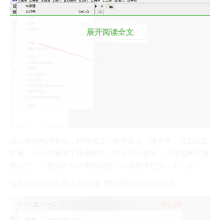
我的天
蓝卡
展开阅读全文
佐仔志
俍注
淘嘟嘟
前端老白
杜老师说
简单小模块
填上你的程序名称，程序描述，程序备注，版本号，然后点击
网站地图
作者，输入作者名字或者昵称，防止别人盗用，当然如果不需
免责声明
要这些，只是做来自己用的话也可以直接跳过第二第三步
这里填的信息会写入到 右键-属性里面的软件信息里