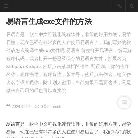
易语言生成exe文件的方法
易语言是一款全中文可视化编程软件，非常的好用方便，易学
懒猪, Cjl
易懂，现在已经有非常多的人在使用易语言了，我们写好的软
件该怎么编译生成exe文件呢 易语言 首先打开易语言，编写好
擅长工具开发、爬虫采集技术、大数
据统计处理！
程序代码，或者打开一份已经保存的易语言文件，扩展名为
座右铭：皇天不负有心人。
&ldquo;.e&rdquo; 然后点击菜单栏的程序-配置 填上你的程序
丨
登录
注册
名称，程序描述，程序备注，版本号，然后点击作者，输入作
者名字或者昵称，防止别人盗用，当然如果不需要这些，只是
做来自己用的话也可以直接跳
首页
分类
2024-02-09
0 Comments
文章
工具
易语言
是一款全中文可视化编程软件，非常的好用方便，易学
记录
易懂，现在已经有非常多的人在使用易语言了，我们写好的软