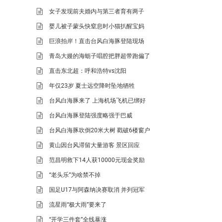
女子发现前夫婚内与第三者育有两子
婴儿被子蒙头快窒息时小猫扒醒宝妈
巨浪拍岸！直击台风白海豚登陆现场
青岛大嫚的海蛎子唱腔把胖超带跑偏了
直击东北超：呼和浩特vs沈阳
年仅23岁 夏士远空降时坠地牺牲
台风白海豚来了 上海机场飞机已绑好
台风白海豚登陆强度略强于巴威
台风白海豚吹倒20米大树 戳破6楼窗户
黄山因台风滞留大量游客 景区回应
范昌明救下14人获10000元现金奖励
“老头乐”为啥禁不掉
国足U17与阿森纳决赛取消 并列冠军
流星雨“极大雨”要来了
“开学三件套”全线暴涨