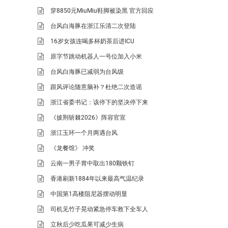
穿8850元MiuMiu鞋脚被染黑 官方回应
台风白海豚在浙江乐清二次登陆
16岁女孩连喝多杯奶茶后进ICU
原字节跳动机器人一号位加入小米
台风白海豚已减弱为台风级
跟风评论随意脑补？杜绝二次造谣
浙江省委书记：该停下的坚决停下来
《披荆斩棘2026》阵容官宣
浙江玉环一个月两遇台风
《龙餐馆》 冲奖
云南一男子胃中取出180颗铁钉
香港刷新1884年以来最高气温纪录
中国第1高楼阻尼器摆动明显
司机见竹子晃动紧急停车救下全车人
立秋后少吃瓜果可减少生病