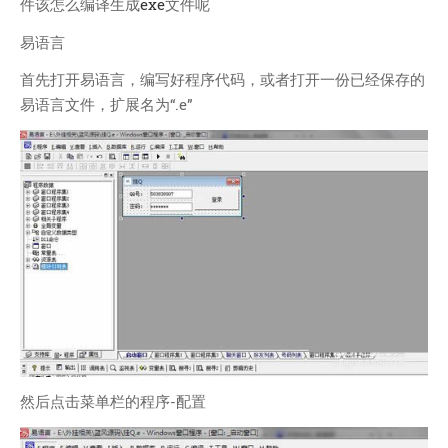
技术
件该怎么编译生成
exe
文件呢
医类
易语言
CHATGPT
首先打开易语言，编写好程序代码，或者打开一份已经保存的
友链
易语言文件，扩展名为“.e”
关于
博客收藏
近视眼逛
致郁系
忘记来源
赵坤个人博客
逆时针
阿呆博客
德林博客
然后点击菜单栏的程序-配置
展天博客
森纯博客