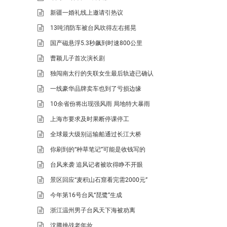
新疆一婚礼线上邀请引热议
13吨消防车被台风吹得左右摇晃
国产磁悬浮5.3秒飙到时速800公里
曹颖儿子首次演长剧
独闯南太行的失联女生最后轨迹已确认
一线豪华品牌卖车也到了亏损边缘
10余省份将出现强风雨 局地特大暴雨
上海市要求及时果断停课停工
全球最大级别运输船通过长江大桥
你刷到的“种草笔记”可能是收钱写的
台风来袭 追风记者被吹得睁不开眼
景区回应“麦积山石窟看完需2000元”
今年第16号台风“琵鹭”生成
浙江温州男子台风天下海被劝离
沈腾挑战老年妆