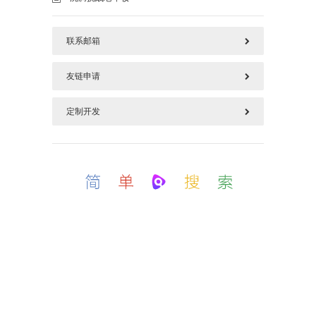
联系邮箱
友链申请
577125669@qq.com
定制开发
请加好本站链接后，把您链接发上面邮箱
如需定制开发，加上面QQ(QQ邮箱)