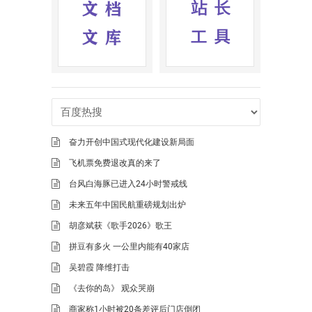
奋力开创中国式现代化建设新局面
飞机票免费退改真的来了
台风白海豚已进入24小时警戒线
未来五年中国民航重磅规划出炉
胡彦斌获《歌手2026》歌王
拼豆有多火 一公里内能有40家店
吴碧霞 降维打击
《去你的岛》 观众哭崩
商家称1小时被20条差评后门店倒闭