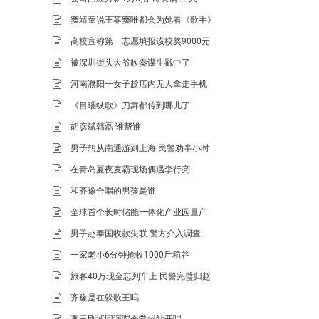
窦靖童说王菲窦唯都会为她看《歌手》
高校宣称第一志愿填报该校奖9000元
被深圳街头大爷吹奏谋生戳中了
河南濮阳一女子趁店内无人拿走手机
《目瑙纵歌》刀舞都传到哪儿了
胡彦斌韩磊 谁帮谁
男子想从南通游到上海 民警劝半小时
在青岛夏夜麦霸现场偶遇李行亮
和齐豫合唱的男孩是谁
全球首个长时储能一体化产业园量产
男子赴泰国收款失联 警方介入调查
一家老小6分钟抢收1000斤稻谷
旅客40万现金忘列车上 民警完璧归赵
齐豫是在躲歌王吗
李玉刚巡回演唱会常州站开唱