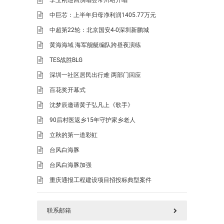
中巨芯：上半年归母净利润1405.77万元
中超第22轮：北京国安4-0深圳新鹏城
黄海海域 海军舰艇编队跨昼夜演练
TES战胜BLG
深圳一社区居民出行难 两部门回应
百花奖开幕式
沈梦辰邀请黄子弘凡上《歌手》
90后村医返乡15年守护家乡老人
立秋的第一道彩虹
台风白海豚
台风白海豚加强
重庆通报工程建设项目招投标典型案件
联系邮箱