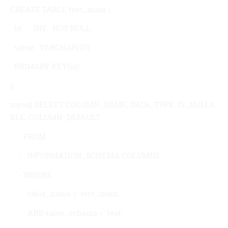
CREATE TABLE test_main (
id INT NOT NULL,
value VARCHAR(10),
PRIMARY KEY(id)
);
mysql SELECT COLUMN_NAME, DATA_TYPE, IS_NULLA
BLE, COLUMN_DEFAULT
- FROM
- INFORMATION_SCHEMA.COLUMNS
- WHERE
- table_name = 'test_main'
- AND table_schema = 'test'