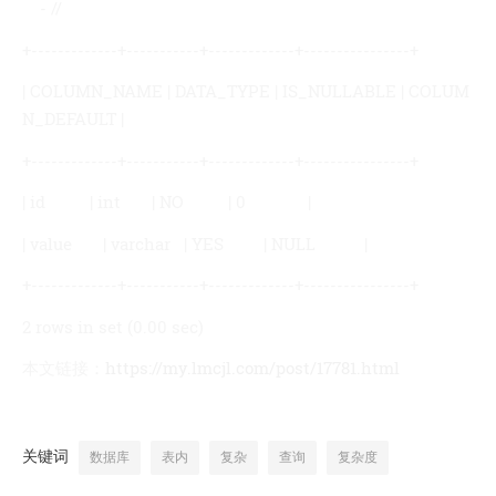
- //
+-------------+-----------+-------------+----------------+
| COLUMN_NAME | DATA_TYPE | IS_NULLABLE | COLUM
N_DEFAULT |
+-------------+-----------+-------------+----------------+
| id | int | NO | 0 |
| value | varchar | YES | NULL |
+-------------+-----------+-------------+----------------+
2 rows in set (0.00 sec)
本文链接：
https://my.lmcjl.com/post/17781.html
关键词
数据库
表内
复杂
查询
复杂度