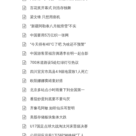
百花奖开幕式 刘浩存独舞
梁文锋 只想用座机
“新疆阿勒泰八月能滑雪”不实
中国要用5万亿织一张网
“今天得有40℃了吧 为啥还不预警”
中国游客景福宫偶遇李在明一起合影
700米道路设5处红绿灯引热议
四川宜宾市高县4.9级地震致1人死亡
欧阳娜娜窦靖童好搭
北京多站点小时雨量下到全国第一
番茄炒蛋到底要不要勾芡
齐豫毛阿敏 如听仙乐耳暂明
美股存储板块集体大跌
U17国足点球大战淘汰河床晋级决赛
公司回应月薪1万5招“铸铁锅”工人