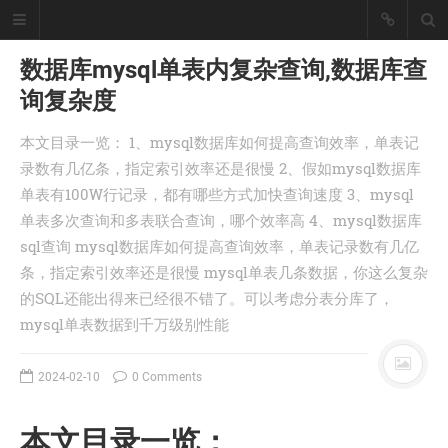
数据库mysql单表内复杂查询,数据库查
询复杂度
懒猪, Cjl
本文目录一览： 1、mysql数据库如何提高查询效率，单表记
擅长工具开发、爬虫采集技术、大数
录数有几亿条，指定索引效率还是很慢 2、假如mysql数据库
据统计处理！
单表有100W行记录，都有哪些方式加快查询速度 3、mysql
座右铭：皇天不负有心人。
单表多次查询和多表联合查询，哪个效率高 4、mysql数据库
丨
登录
注册
sql查询 mysql数据库如何提高查询效率，单表记录数有几亿
条，指定索引效率还是很慢 mysql单表几条数据，你这么复杂
的SQL还能出得来已经很不错了。可以考虑分表分库了，
首页
mysql单表数据到千万级别性能
分类
文章
2024-02-10
0 Comments
工具
记录
本文目录一览：