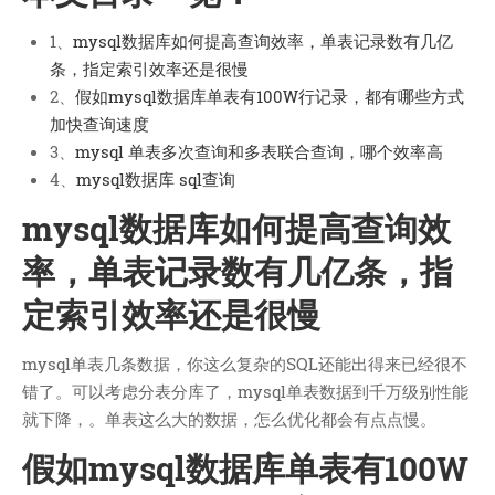
技术
医类
1、
mysql数据库如何提高查询效率，单表记录数有几亿
条，指定索引效率还是很慢
CHATGPT
2、
假如mysql数据库单表有100W行记录，都有哪些方式
友链
加快查询速度
关于
3、
mysql 单表多次查询和多表联合查询，哪个效率高
4、
mysql数据库 sql查询
博客收藏
mysql数据库如何提高查询效
近视眼逛
率，单表记录数有几亿条，指
致郁系
忘记来源
定索引效率还是很慢
赵坤个人博客
逆时针
mysql单表几条数据，你这么复杂的SQL还能出得来已经很不
错了。可以考虑分表分库了，mysql单表数据到千万级别性能
阿呆博客
就下降，。单表这么大的数据，怎么优化都会有点点慢。
德林博客
假如mysql数据库单表有100W
展天博客
森纯博客