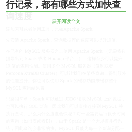
行记录，都有哪些方式加快查
我的天
询速度
蓝卡
展开阅读全文
佐仔志
添加索引或者使用工具，比如Apache Spark
俍注
先安装 Apache Spark，查询数据库的速度可以提升10倍。
淘嘟嘟
在已有的 MySQL 服务器之上使用 Apache Spark （无需将数
前端老白
据导出到 Spark 或者 Hadoop 平台上），这样至少可以提升
杜老师说
10 倍的查询性能。使用多个 MySQL 服务器（复制或者
Percona XtraDB Cluster）可以让我们在某些查询上得到额外
简单小模块
的性能提升。你也可以使用 Spark 的缓存功能来缓存整个
网站地图
MySQL 查询结果表。
免责声明
思路很简单：Spark 可以通过 JDBC 读取 MySQL 上的数据，
也可以执行 SQL 查询，因此我们可以直接连接到 MySQL 并
执行查询。那么为什么速度会快呢？对一些需要运行很长时间
的查询（如报表或者BI），由于 Spark 是一个大规模并行系
统，因此查询会非常的快。MySQL 只能为每一个查询分配一