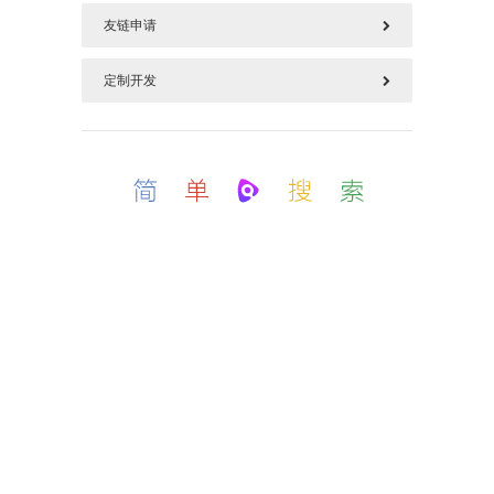
友链申请
577125669@qq.com
定制开发
请加好本站链接后，把您链接发上面邮箱
如需定制开发，加上面QQ(QQ邮箱)
备案号：粤ICP备18019057号-1
.
这是一个简单且不平凡的个人博客.