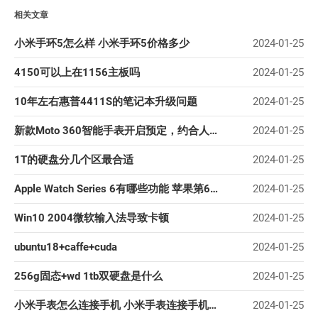
相关文章
我的天
蓝卡
小米手环5怎么样 小米手环5价格多少
2024-01-25
佐仔志
4150可以上在1156主板吗
2024-01-25
俍注
10年左右惠普4411S的笔记本升级问题
2024-01-25
淘嘟嘟
前端老白
新款Moto 360智能手表开启预定，约合人民币2460元
2024-01-25
杜老师说
1T的硬盘分几个区最合适
2024-01-25
简单小模块
Apple Watch Series 6有哪些功能 苹果第6代手表功能汇总
2024-01-25
网站地图
Win10 2004微软输入法导致卡顿
2024-01-25
免责声明
ubuntu18+caffe+cuda
2024-01-25
256g固态+wd 1tb双硬盘是什么
2024-01-25
小米手表怎么连接手机 小米手表连接手机详细教程
2024-01-25