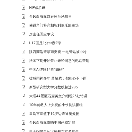
NIP战胜iG
台风白海豚或吞掉台风鲸鱼
佛得角门将亮相智利俱乐部主场
房主任回应争议
U17国足1分钟轰2球
陕西商洛遭暴雨突袭 一电管站被冲垮
法国下周开始禁止未经同意的电话营销
中国AI连续14周“霸榜”
被喊雨神多年 萧敬腾：都担心不下雨
新型研究型大学分数线超过985
大理4A景区石窟英文介绍现25处错误
10年前救人上央视的小伙抗洪牺牲
皇马官宣签下19岁边锋迪奥曼德
台风白海豚影响中国已成定局
男子报警自证没掉包女友名牌包