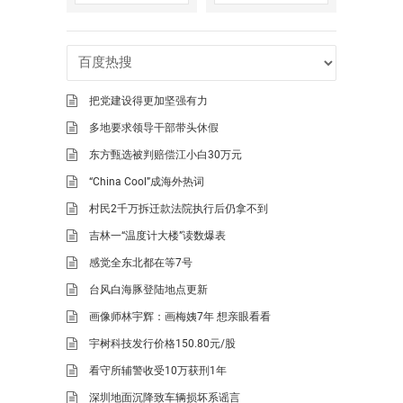
把党建设得更加坚强有力
多地要求领导干部带头休假
东方甄选被判赔偿江小白30万元
“China Cool”成海外热词
村民2千万拆迁款法院执行后仍拿不到
吉林一“温度计大楼”读数爆表
感觉全东北都在等7号
台风白海豚登陆地点更新
画像师林宇辉：画梅姨7年 想亲眼看看
宇树科技发行价格150.80元/股
看守所辅警收受10万获刑1年
深圳地面沉降致车辆损坏系谣言