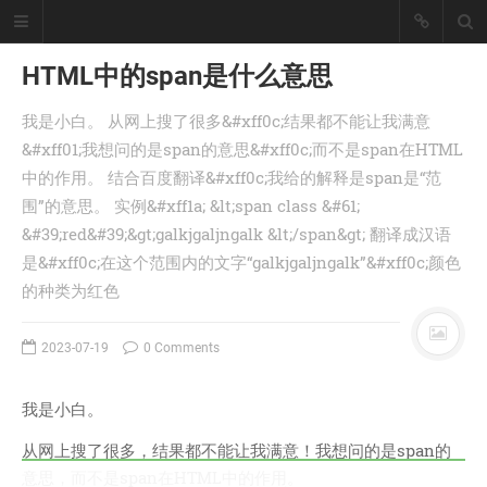
HTML中的span是什么意思
我是小白。 从网上搜了很多&#xff0c;结果都不能让我满意
懒猪, Cjl
&#xff01;我想问的是span的意思&#xff0c;而不是span在HTML
中的作用。 结合百度翻译&#xff0c;我给的解释是span是“范
擅长工具开发、爬虫采集技术、大数
据统计处理！
围”的意思。 实例&#xff1a; &lt;span class &#61;
座右铭：皇天不负有心人。
&#39;red&#39;&gt;galkjgaljngalk &lt;/span&gt; 翻译成汉语
丨
登录
注册
是&#xff0c;在这个范围内的文字“galkjgaljngalk”&#xff0c;颜色
的种类为红色
首页
2023-07-19
0 Comments
分类
文章
我是小白。
工具
从网上搜了很多，结果都不能让我满意！我想问的是span的
记录
意思，而不是span在HTML中的作用。