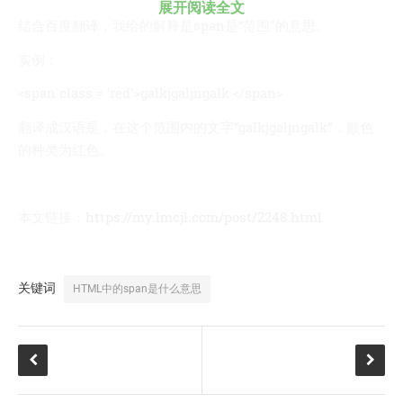
技术
展开阅读全文
结合百度翻译，我给的解释是span是“范围”的意思。
医类
CHATGPT
实例：
友链
<span class = 'red'>galkjgaljngalk </span>
关于
翻译成汉语是，在这个范围内的文字“galkjgaljngalk”，颜色
的种类为红色。
博客收藏
近视眼逛
致郁系
本文链接：
https://my.lmcjl.com/post/2248.html
忘记来源
赵坤个人博客
关键词
HTML中的span是什么意思
逆时针
阿呆博客
德林博客
展天博客
森纯博客