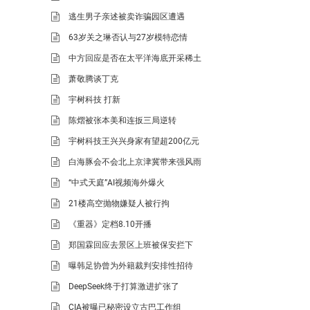
逃生男子亲述被卖诈骗园区遭遇
63岁关之琳否认与27岁模特恋情
中方回应是否在太平洋海底开采稀土
萧敬腾谈丁克
宇树科技 打新
陈熠被张本美和连扳三局逆转
宇树科技王兴兴身家有望超200亿元
白海豚会不会北上京津冀带来强风雨
“中式天庭”AI视频海外爆火
21楼高空抛物嫌疑人被行拘
《重器》定档8.10开播
郑国霖回应去景区上班被保安拦下
曝韩足协曾为外籍裁判安排性招待
DeepSeek终于打算激进扩张了
CIA被曝已秘密设立古巴工作组