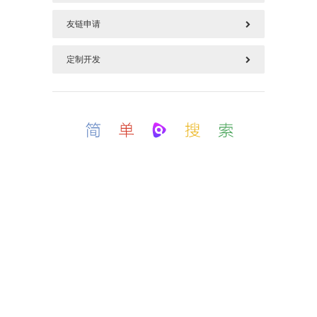
友链申请
577125669@qq.com
定制开发
请加好本站链接后，把您链接发上面邮箱
如需定制开发，加上面QQ(QQ邮箱)
备案号：粤ICP备18019057号-1
.
这是一个简单且不平凡的个人博客.