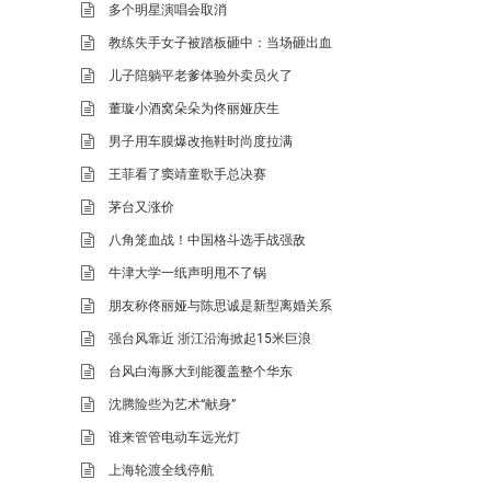
多个明星演唱会取消
教练失手女子被踏板砸中：当场砸出血
儿子陪躺平老爹体验外卖员火了
董璇小酒窝朵朵为佟丽娅庆生
男子用车膜爆改拖鞋时尚度拉满
王菲看了窦靖童歌手总决赛
茅台又涨价
八角笼血战！中国格斗选手战强敌
牛津大学一纸声明甩不了锅
朋友称佟丽娅与陈思诚是新型离婚关系
强台风靠近 浙江沿海掀起15米巨浪
台风白海豚大到能覆盖整个华东
沈腾险些为艺术“献身”
谁来管管电动车远光灯
上海轮渡全线停航