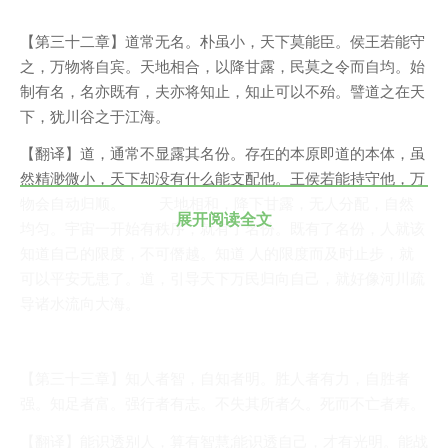
我的天
【第三十二章】道常无名。朴虽小，天下莫能臣。侯王若能守
蓝卡
之，万物将自宾。天地相合，以降甘露，民莫之令而自均。始
佐仔志
制有名，名亦既有，夫亦将知止，知止可以不殆。譬道之在天
下，犹川谷之于江海。
俍注
淘嘟嘟
【翻译】道，通常不显露其名份。存在的本原即道的本体，虽
然精渺微小，天下却没有什么能支配他。王侯若能持守他，万
前端老白
物会自动归顺。 天地相和，降下甘露，无人分配，自然
杜老师说
展开阅读全文
均匀。宇宙一开始有秩序，就有了名份。既有了名份，人就该
知道自己的限度，不可僭越。知道 人的限度而及时止步，就
简单小模块
可以平安无患了。道，引导天下万民归向自己，就好像河川疏
网站地图
导诸水流向大海。
免责声明
【第三十三章】知人者智，自知者明。胜人者有力，自胜者
强。知足者富。强行者有志。不失其所者久。死而不亡者寿。
【翻译】能识透别人，算有智慧;能识透自己，才有光明。能战