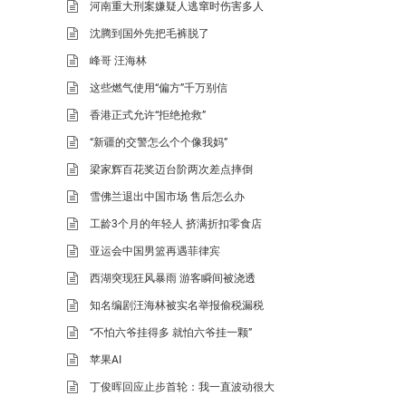
河南重大刑案嫌疑人逃窜时伤害多人
沈腾到国外先把毛裤脱了
峰哥 汪海林
这些燃气使用“偏方”千万别信
香港正式允许“拒绝抢救”
“新疆的交警怎么个个像我妈”
梁家辉百花奖迈台阶两次差点摔倒
雪佛兰退出中国市场 售后怎么办
工龄3个月的年轻人 挤满折扣零食店
亚运会中国男篮再遇菲律宾
西湖突现狂风暴雨 游客瞬间被浇透
知名编剧汪海林被实名举报偷税漏税
“不怕六爷挂得多 就怕六爷挂一颗”
苹果AI
丁俊晖回应止步首轮：我一直波动很大