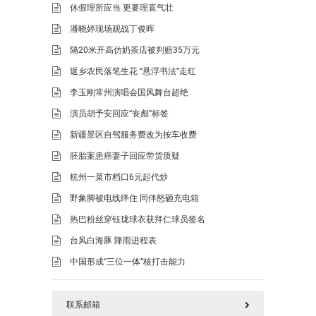
休假理所应当 更要理直气壮
潘晓婷现场观战丁俊晖
隔20米开高仿奶茶店被判赔35万元
返乡农民落笔生花 “悬浮书法”走红
李玉刚常州演唱会国风舞台超绝
演员胡予安回应“丧彪”标签
新疆景区自驾服务费改为按车收费
胚胎案患癌妻子回应带货质疑
杭州一菜市档口6元起代炒
野象脚被电线绊住 同伴怒砸充电箱
热巴粉丝穿钰珑球衣获拜仁球员签名
台风白海豚 降雨进程表
中国形成“三位一体”核打击能力
联系邮箱