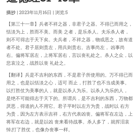
技术
医类
摘抄
| 2023年11月16日 | 浏览:5
CHATGPT
【第三十一章】兵者不祥之器，非君子之器。不得已而用之，
友链
恬淡为上，胜而不美。而美 之者，是乐杀人。夫乐杀人者，
关于
则不可得志于天下矣。夫兵者，不祥之器，物或恶之，故有道
者不处。君子居则贵左，用兵则贵右。吉事尚左， 凶事尚
博客收藏
右。偏将军居左，上将军居右，言以丧礼处之。杀人之众，以
悲哀泣之，战胜以丧 礼处之。
近视眼逛
致郁系
【翻译】兵是不吉利的东西，不是君子所使用的。万不得已而
用之，也是以恬淡之心，适可 而止，打胜了也不当成美事。
忘记来源
以打胜仗为美事的人，就是以杀人为乐。以杀人为乐的人，
赵坤个人博客
是绝不可能得志于天下的。所谓兵，是不吉利的东西，万物都
逆时针
厌恶，得道的人不用它。君子平时以左方为贵，战时以 右方
阿呆博客
为贵，因为左方表示吉祥，右方代表凶丧。偏将军在左边，上
德林博客
将军在右边，就是以凶 丧来看待战事。杀人多了，就挥泪哀
悼;打了胜仗，也像办丧事一样。
展天博客
森纯博客