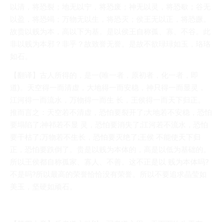
以清，将恐裂；地无以宁，将恐废；神无以灵，将恐歇；谷无
以盈，将恐竭；万物无以生，将恐灭；侯王无以正，将恐蹶。
故贵以贱为本，高以下为基。是以侯王自称孤、寡、不谷。此
非以贱为本邪？非乎？故致誉无誉。是故不欲琭琭如玉，珞珞
如石。
【翻译】古人所得的，是一(唯一者，原初者，化一者，即
道)。天空得一而清虚，大地得一而安稳，神只得一而显灵，
江河得一而流水，万物得一而生 长，王侯得一而天下归正。
推而言之：天空若不清虚，恐怕要裂开了;大地若不安稳，恐怕
要塌陷了;神祁若不显 灵，恐怕要消失了;江河若不流水，恐怕
要干枯了;万物若不生长，恐怕要灭绝了;王侯 不能使天下归
正，恐怕要跌倒了。贵是以贱为本体的，高是以低为基础的。
所以王侯都自称孤家、寡人、不善。这不正是以 贱为本体吗?
不是吗?所以最高的荣誉恰恰没有荣誉。所以不要追求晶莹如
美玉，坚硬如顽石。