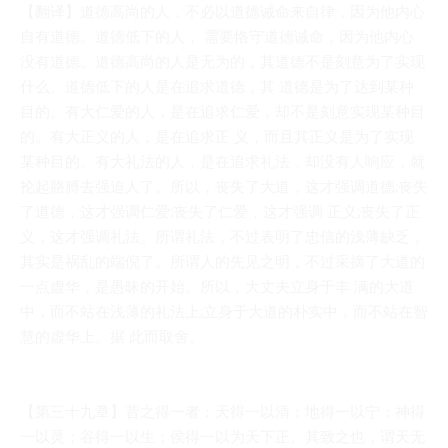
【翻译】道德高尚的人，不必以道德诫命来自律，因为他内心
自有道德。道德低下的人， 需要恪守道德诫命，因为他内心
没有道德。道德高尚的人是无为的，其道德不是刻意为了实现
什么。道德低下的人是在追求道德，其 道德是为了达到某种
目的。有大仁爱的人，是在追求仁爱，却不是刻意实现某种目
的。有大正义的人，是在追求正 义，而且其正义是为了实现
某种目的。有大礼法的人，是在追求礼法，却没有人响应，就
抡起胳膊去强迫人了。所以，丧失了大道，这才强调道德;丧失
了道德，这才强调仁爱;丧失了仁爱，这才强调 正义;丧失了正
义，这才强调礼法。所谓礼法，不过表明了忠信的浅薄缺乏，
其实是祸乱的端倪了。所谓人的先见之明，不过采摘了大道的
一点虚华，是愚昧的开始。所以，大丈夫立身于丰 满的大道
中，而不站在浅薄的礼法上;立身于大道的朴实中，而不站在智
慧的虚华上。据 此而取舍。
【第三十九章】昔之得一者：天得一以清；地得一以宁；神得
一以灵；谷得一以生；侯得一以为天下正。其致之也，谓天无