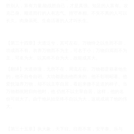
胜别人，算有力量;能战胜自己，才是真强。知足的人富有。攻
克己身、顺道而行的人有志气。持守本相、不失不离的人可以
长久。肉身虽死、生命活著的人才叫长生。
【第三十四章】大道泛兮，其可左右。万物恃之以生而不辞，
功成而不有。衣养万物而不为主，可名于小；万物归焉而不为
主，可名为大。以其终不自为大，故能成其大。
【翻译】大道弥漫，无所不在，周流左右。万物都是籍著他生
的，他不自夸自诩。大功都是由他而来的，他不彰明昭著。他
爱抚滋养万物，却不以主宰自居，看起来微不足道的样子。当
万物都依附归向他时，他 仍然不以主宰自居，这样，他的名
份可就大了。由于他从始至终不自以为大，这就成就了他的伟
大。
【第三十五章】执大象，天下往。往而不害，安平泰。乐与