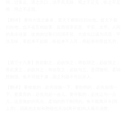
饵，过客止。道之出口，淡乎其无味，视之不足见，听之不足
闻，用之不足既。
【翻译】 秉持大道之象者，普天下都前往归向他。普天下都
归向他，也不会互相妨害，反而得享安息、平安、太平。人间
的美乐佳宴，使匆匆过客们沉溺不前。大道出口成为话语，平
淡无味，看起来不起眼，听起来不入耳，用起来却受益无穷。
【第三十六章】将欲歙之，必故张之；将欲弱之，必故强之；
将欲废之，必故兴之；将欲取之，必故与之。是谓微明。柔弱
胜刚强。鱼不可脱于渊，国之利器不可以示人。
【翻译】 要收敛的，必先张驰一下。要削弱的，必先加强一
下。要废弃的，必先兴起一会儿。要夺取的，必先让与一点
儿。这是微妙的亮光。柔弱的胜于刚强的。鱼不能离开水(而
上岸)，国家的主权和势能也无法(离开道)向人展示清楚。