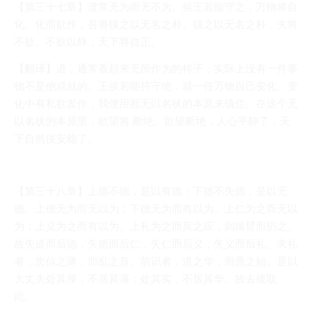
【第三十七章】道常无为而无不为。侯王若能守之，万物将自
化。化而欲作，吾将镇之以无名之朴。镇之以无名之朴，夫将
不欲。不欲以静，天下将自正。
【翻译】道，通常看起来无所作为的样子，实际上没有一件事
物不是他成就的。王侯若能持守他，就一任万物自己变化。变
化中有私欲发作，我便用那无以名状的本原来镇住。在这个无
以名状的本原里，欲望将 断绝。欲望断绝，人心平静了，天
下自然便安稳了。
【第三十八章】上德不德，是以有德；下德不失德，是以无
德。上德无为而无以为；下德无为而有以为。上仁为之而无以
为；上义为之而有以为。上礼为之而莫之应，则攘臂而扔之。
故失道而后德，失德而后仁，失仁而后义，失义而后礼。夫礼
者，忠信之薄，而乱之首。前识者，道之华，而愚之始。是以
大丈夫处其厚，不居其薄；处其实，不居其华。故去彼取
此。