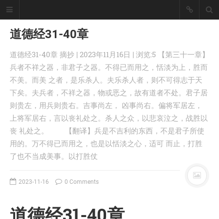
道德经31-40章
道德经31-40章 摘抄 | 2023年11月16日 | 浏览:5 【第三十一章】
懒猪, Cjl
兵者不祥之器，非君子之器。不得已而用之，恬淡为上，胜而
不美。而美 之者，是乐杀人。夫乐杀人者，则不可得志于天
擅长工具开发、爬虫采集技术、大数
据统计处理！
下矣。夫兵者，不祥之器，物或恶之，故有道者不处。君子居
座右铭：皇天不负有心人。
则贵左，用兵则贵右。吉事尚左， 凶事尚右。偏将军居左，
丨
登录
注册
上将军居右，言以丧礼处之。杀人之众，以悲哀泣之，战胜以
丧 礼处之。 【翻译】兵是不吉利的东西，不是君子所使
用的。万不得已而用之，也是以恬淡之心，适可 而止，打胜
首页
了也不当成美事。以打胜仗
分类
文章
2023-11-16
0 Comments
工具
记录
道德经31-40章