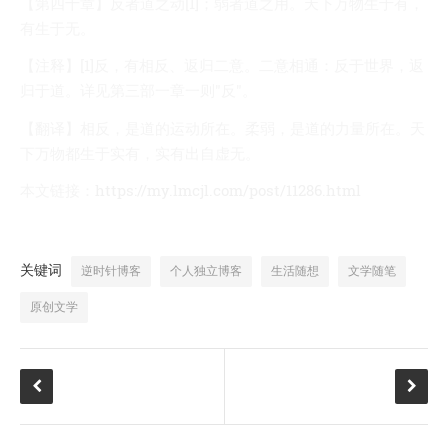
【第四十章】反者道之动[1]；弱者道之用。天下万物生于有，
有生于无。
【注释】[1]反，有相反、返归二意。二意相通：反于世界，返
归于道。详见第三部一章一则"反"。
【翻译】相反，是道的运动所在。柔弱，是道的力量所在。天
下万物都生于实有，实有出自虚无。
本文链接：
https://my.lmcjl.com/post/11286.html
关键词
逆时针博客
个人独立博客
生活随想
文学随笔
原创文学