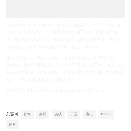
finite;

上述代码为code-example元素的边框添加了一个2秒的动画，
当动画播放到50%时，边框宽度增加到了5px，颜色变为红
色，最后边框恢复到原来的1px宽度，颜色变回黑色。你可以
根据自己的需求调整动画的时间、速度、帧数等。
通过学习本文所涉及的内容，相信你已经对如何使用CSS
border属性实现美观的页面边框有了更深入的了解。如果你想
进一步提升自己的CSS技能，不妨多动手尝试各种不同的边框
样式，寻找出独具匠心的边框效果。
本文链接：
https://my.lmcjl.com/post/12127.html
关键词
如何
实现
美观
页面
边框
border
详解