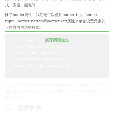
式、宽度、颜色等。
我的天
除了border属性，我们还可以使用border-top、border-
蓝卡
right、border-bottom和border-left属性来单独设置元素的
佐仔志
不同方向的边框样式。
俍注
淘嘟嘟
展开阅读全文
.code-example {

前端老白
  border-top: 1px solid black;

  border-right: 2px dotted gray;

杜老师说
  border-bottom: 1px dashed red;

  border-left: 2px double green;

简单小模块
网站地图
免责声明
上述代码分别给code-example元素的顶部、右侧、底部和左
侧设置不同样式的边框。你可以根据自己的需要调整每个方向
的边框样式。
二、边框圆角