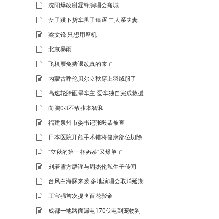
沈阳爆改谢霆锋演唱会痛城
女子跳下货车男子追逐 二人系夫妻
梁文锋 只想用座机
北京暴雨
飞机票免费退改真的来了
内蒙古呼伦贝尔立秋穿上羽绒服了
高速轮胎砸晕车主 爱车独自完成救援
向鹏0-3不敌张本智和
福建泉州市委书记张毅恭被查
日本医院开颅手术错将健康部位切除
“立秋的第一杯奶茶”又爆单了
刘若雪方辟谣与周杰伦私生子传闻
台风白海豚来袭 多地演唱会取消延期
王宝强首次提名百花影帝
成都一地路面漏电170伏电到宠物狗