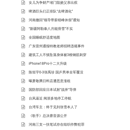
女儿为争财产堵门阻挠父亲出殡
啤酒巨头们正排队“去啤酒化”
河南撤回“领导带薪错峰休假”通知
“新疆阿勒泰八月能滑雪”不实
全国睡眠舒适度地图
广东雷州通报特教老师招聘违规事件
建筑工人不慎坠落身体被3根钢筋刺穿
iPhone18Pro十二大升级
陈垣宇0-3张禹珍 国乒男单全军覆没
曝萧敬腾日料店遭恶意涨租
国防部回应日本试射“战斧”导弹
台风逼近 闽浙多地停工停航
台湾车主：终于见到张雪本人了
《歌手》总决赛音源公开
河南三支一扶笔试存在组织作弊犯罪