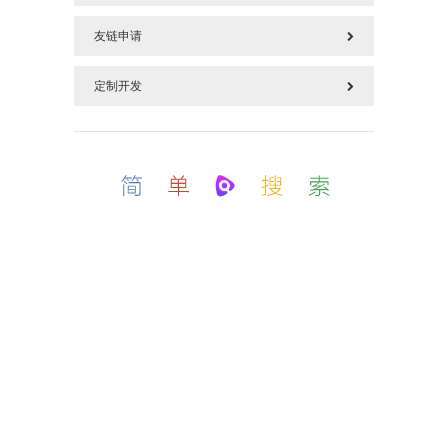
友链申请
577125669@qq.com
定制开发
请加好本站链接后，把您链接发上面邮箱
如需定制开发，加上面QQ(QQ邮箱)
备案号：粤ICP备18019057号-1
.
这是一个简单且不平凡的个人博客.