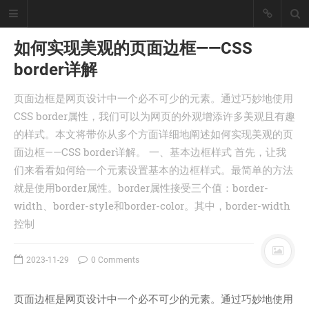
如何实现美观的页面边框——CSS
border详解
懒猪, Cjl
页面边框是网页设计中一个必不可少的元素。通过巧妙地使用
擅长工具开发、爬虫采集技术、大数
CSS border属性，我们可以为网页的外观增添许多美观且有趣
据统计处理！
的样式。本文将带你从多个方面详细地阐述如何实现美观的页
座右铭：皇天不负有心人。
面边框——CSS border详解。 一、基本边框样式 首先，让我
丨
登录
注册
们来看看如何给一个元素设置基本的边框样式。最简单的方法
就是使用border属性。border属性接受三个值：border-
width、border-style和border-color。其中，border-width
首页
控制
分类
文章
2023-11-29
0 Comments
工具
记录
页面边框是网页设计中一个必不可少的元素。通过巧妙地使用