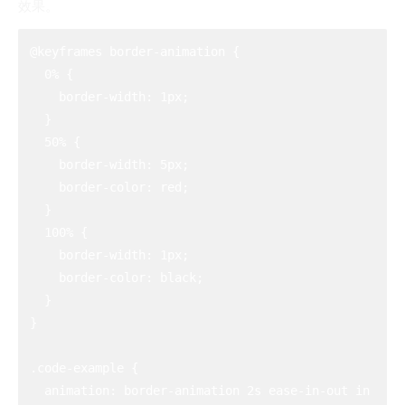
效果。
@keyframes border-animation {

  0% {

    border-width: 1px;

  }

  50% {

    border-width: 5px;

    border-color: red;

  }

  100% {

    border-width: 1px;

    border-color: black;

  }

}

.code-example {

  animation: border-animation 2s ease-in-out in