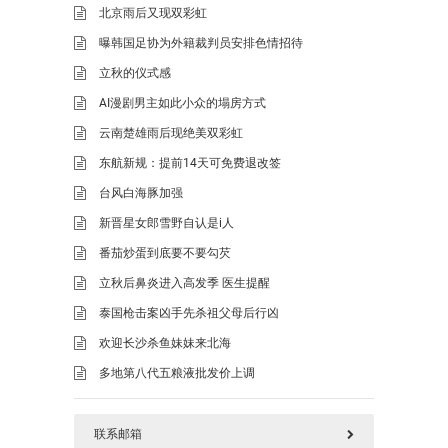
北京雨后又现双彩虹
曝韩国足协为外籍裁判员安排色情招待
立秋的仪式感
AI漫剧男主如此小众的塌房方式
云南楚雄雨后现绝美双彩虹
东航新规：提前14天可免费退改签
台风白海豚加强
新晋星女郎雪野自认是i人
番茄炒蛋到底要不要勾芡
立秋后鼻炎进入高发季 医生提醒
泰国枪击案凶手先杀祖父母后行凶
欢迎长沙杀鱼妹妹来北海
多地第八代五粮液批发价上调
联系邮箱