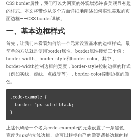
技术
CSS border属性，我们可以为网页的外观增添许多美观且有趣
医类
的样式。本文将带你从多个方面详细地阐述如何实现美观的页
面边框——CSS border详解。
CHATGPT
友链
一、基本边框样式
关于
首先，让我们来看看如何给一个元素设置基本的边框样式。最
简单的方法就是使用border属性。border属性接受三个值：
博客收藏
border-width、border-style和border-color。其中，
近视眼逛
border-width控制边框的宽度，border-style控制边框的样式
致郁系
（例如实线、虚线、点线等等），border-color控制边框的颜
色。
忘记来源
赵坤个人博客
.code-example {

逆时针
  border: 1px solid black;

阿呆博客
德林博客
上述代码给一个名为code-example的元素设置了一条黑色、
展天博客
宽度为1px的实线边框。你可以根据自己的需要调整边框的样
森纯博客