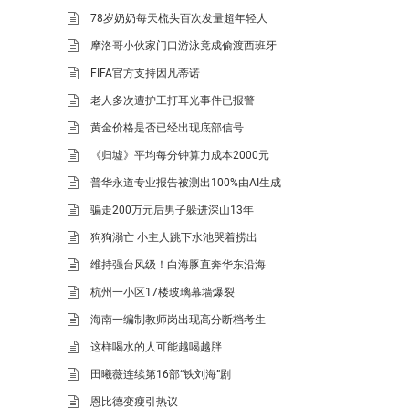
78岁奶奶每天梳头百次发量超年轻人
摩洛哥小伙家门口游泳竟成偷渡西班牙
FIFA官方支持因凡蒂诺
老人多次遭护工打耳光事件已报警
黄金价格是否已经出现底部信号
《归墟》平均每分钟算力成本2000元
普华永道专业报告被测出100%由AI生成
骗走200万元后男子躲进深山13年
狗狗溺亡 小主人跳下水池哭着捞出
维持强台风级！白海豚直奔华东沿海
杭州一小区17楼玻璃幕墙爆裂
海南一编制教师岗出现高分断档考生
这样喝水的人可能越喝越胖
田曦薇连续第16部“铁刘海”剧
恩比德变瘦引热议