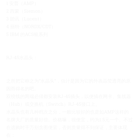
1 安普（AMP）
2 西蒙（Siemon）
3 朗讯（Lucent）
4 丽特（NORDX/CDT）
5 IBM 的ACS银系列
RJ-45水晶头：
之所把它称之为“水晶头”，估计是因为它的外表晶莹透亮的原
因而得名的吧。
双绞线的两端必须都安装RJ-45插头，以便插在网卡、集线器
（Hub）或交换机（Switch）RJ-45接口上。
水晶头也有几种档次之分，一般比较好的也是如AMP这样的
名牌大厂的质量好些。价格嘛，很便宜，约为1.5元一个。不过
在选购时千万别贪图便宜，否则质量得不到保证，主要体现
在：