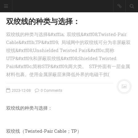
双绞线的种类与选择：
双绞线的种类与选择&#xff1a; 双绞线&#xff08;Twisted-Pair
懒猪, Cjl
Cable&#xff1b;TP&#xff09; 局域网中的双绞线可分为非屏蔽双
绞线&#xff08;Unshielded Twisted Pair&#xff0c;简称
擅长工具开发、爬虫采集技术、大数
据统计处理！
UTP&#xff09;和屏蔽双绞线&#xff08;Shielded Twisted
座右铭：皇天不负有心人。
Pair&#xff0c;简称STP&#xff09;两大类。 STP外面有一层金属
丨
登录
注册
材料包裹。使用金属屏蔽层来降低外界的电磁干扰(
2023-12-08
0 Comments
首页
分类
双绞线的种类与选择：
文章
工具
记录
双绞线（Twisted-Pair Cable；TP）