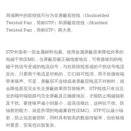
技术
医类
局域网中的双绞线可分为非屏蔽双绞线（Unshielded
CHATGPT
Twisted Pair，简称UTP）和屏蔽双绞线（Shielded
友链
Twisted Pair，简称STP）两大类。
关于
博客收藏
STP外面有一层金属材料包裹。使用金属屏蔽层来降低外界的
电磁干扰(EMI)，当屏蔽层被正确地接地后，可将接收到的电
近视眼逛
磁干扰信号变成的电流信号，与在双绞线形成的干扰信号电流
致郁系
反向。只要两个电流是对称的，它们就可抵消，而不给接收端
忘记来源
带来噪声。可是，屏蔽层不连续或者屏蔽层电流不对称时，就
赵坤个人博客
会降低甚至完全失去屏蔽效果而导致噪声。STP线缆只有当完
全的端对端链路均完全屏蔽及正确接地后，才能防止电磁辐射
逆时针
及干扰。要使噪声减小到最小，提高信噪比，这种抗干扰、防
阿呆博客
辐射的能力，就是所谓的电磁兼容性(EMC)。STP可以减小辐
德林博客
射，防止信息被窃听，同时具有较高的数据传输率，但价格相
展天博客
对要贵，安装也比较复杂。
森纯博客