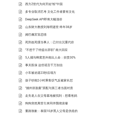
西方Z世代为何开始“粉”中国
多专业取消艺考 文化工作者要有文化
DeepSeek API即将大幅涨价
山东财大教授刘海明逝世 终年38岁
姆巴佩官宣恋情
死刑改死缓当事人：已付出沉重代价
“不想干了特提出辞职” 南大回应
5人捅马蜂窝意外闹出人命：担责30%
事关医保 这些谣言千万别信
小车被劝退23秒后塌方
孩子吵闹2小时乘客叹气反被家长怼
“婚外胚胎案”原配与第三者当面对质
走失老人在父母墓地被找到：想看爸妈
狗狗突然离世引来同伴围绕哀嚎
董路致歉：泰国10岁黑人父母是伪造的