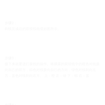
步骤2：
剥线完成后的双绞线电缆如图所示。
步骤3：
接下来就要进行拨线的操作。将裸露的双绞线中的橙色对线拨
向自己的前方，棕色对线拨向自己的方向，绿色对线剥向左
方，蓝色对线剥向右方。 上：橙 左：绿 下：棕 右：蓝
步骤4：