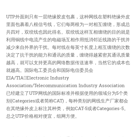
我的天
UTP外面则只有一层绝缘胶皮包裹，这种网线在塑料绝缘外皮
蓝卡
里面包裹着八根信号线，它们每两根为一对相互缠绕，形成总
佐仔志
共四对，双绞线也因此得名。双绞线这样互相缠绕的目的就是
俍注
利用铜线中电流产生的电磁场互相作用抵消邻近线路的干扰并
淘嘟嘟
减少来自外界的干扰。每对线在每英寸长度上相互缠绕的次数
决定了抗干扰的能力和通讯的质量，缠绕得越紧密其通讯质量
前端老白
越高，就可以支持更高的网络数据传送速率，当然它的成本也
杜老师说
就越高。国际电工委员会和国际电信委员会
EIA/TIAElectronic Industry
简单小模块
Association/Telecommunication Industry Association
网站地图
已经建立了UTP网线的国际标准并根据使用的领域分为5个类
免责声明
别(Categories或者简称CAT)，每种类别的网线生产厂家都会
在其绝缘外皮上标注其种类，例如CAT-5或者Categories-5。
总之UTP价格相对便宜，组网方便。