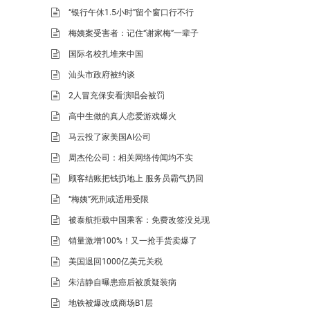
“银行午休1.5小时”留个窗口行不行
梅姨案受害者：记住“谢家梅”一辈子
国际名校扎堆来中国
汕头市政府被约谈
2人冒充保安看演唱会被罚
高中生做的真人恋爱游戏爆火
马云投了家美国AI公司
周杰伦公司：相关网络传闻均不实
顾客结账把钱扔地上 服务员霸气扔回
“梅姨”死刑或适用受限
被泰航拒载中国乘客：免费改签没兑现
销量激增100%！又一抢手货卖爆了
美国退回1000亿美元关税
朱洁静自曝患癌后被质疑装病
地铁被爆改成商场B1层