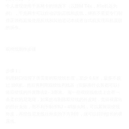
个人发现使用千兆网卡的情况下（以IBM T4x，R5x机器为
例），千兆网卡可以自动识别正线和反线，继而不需要专门制
作正线而直接使用反线和其他笔记本或者台式机实现双机直联
的操作。
双绞线制作步骤
步骤 1：
利用斜口错剪下所需要的双绞线长度，至少 0.6米，最多不超
过 100米。然后再利用双绞线剥线器（实际用什么剪都可以）
将双绞线的外皮除去2－3厘米。 有一些双绞线电缆上含有一
条柔软的尼龙绳，如果您在剥除双绞线的外皮时，觉得裸露出
的部分太短，而不利于制作RJ－45接头时，可以紧握双绞线
外皮，再捏住尼龙线往外皮的下方剥开，就可以得到较长的裸
露线。