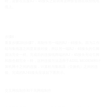
时，需要在压接RJ－45接头之前就将这种胶套插在双绞线电
缆上。
步骤8：
重复步骤2到步骤7，再制作另一端的RJ－45接头。因为工作
站与集线器之间是直接对接，所以另一端RJ－45接头的引脚
接法完全一样。完成后的连接线两端的RJ－45接头无论引脚
和颜色都完全～样，这种连接方法适用于ADSL MODEM和计
算机网卡之间的连接，计算机与集线器（交换机）之间的连
接。完成的RJ45接头应该如下图所示。
交叉网线制作和千兆网线制作