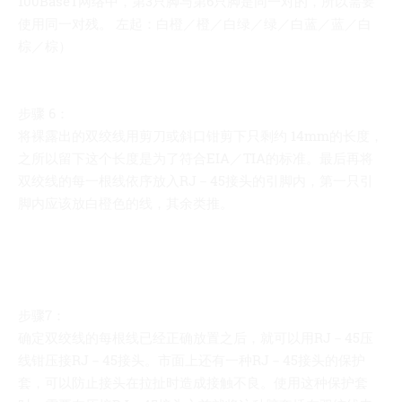
100BaseT网络中，第3只脚与第6只脚是同一对的，所以需要
使用同一对残。 左起：白橙／橙／白绿／绿／白蓝／蓝／白
棕／棕）
步骤 6：
将裸露出的双绞线用剪刀或斜口钳剪下只剩约 14mm的长度，
之所以留下这个长度是为了符合EIA／TIA的标准。最后再将
双绞线的每一根线依序放入RJ－45接头的引脚内，第一只引
脚内应该放白橙色的线，其余类推。
步骤7：
确定双绞线的每根线已经正确放置之后，就可以用RJ－45压
线钳压接RJ－45接头。市面上还有一种RJ－45接头的保护
套，可以防止接头在拉扯时造成接触不良。使用这种保护套