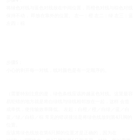
将绿色对线与蓝色对线放在中间位置，而橙色对线与棕色对线
保持不动， 即放在靠外的位置。 左一：橙 左二：绿 左三：蓝
左四：棕
步骤5：
小心的剥开每一对线，线对颜色是有一定顺序的。
（需要特别注意的是，绿色条线应该跨越蓝色对线。这里最容
易犯错的地方就是将白绿线与绿线相邻放在一起，这样 会造
成串扰，使传输效率降低。 左起：白橙／橙／白绿／蓝／白
蓝／绿／白棕／棕 常见的错误接法是将绿色线放到第4只脚的
位置。
应该将绿色线放在第6只脚的位置才是正确的，因为在