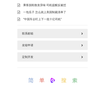
乘客脱鞋散发异味 司机提醒反被怼
一包瓜子 怎么就上美国制裁清单了
“中国车企盯上下一批十亿司机”
联系邮箱
友链申请
577125669@qq.com
定制开发
请加好本站链接后，把您链接发上面邮箱
如需定制开发，加上面QQ(QQ邮箱)