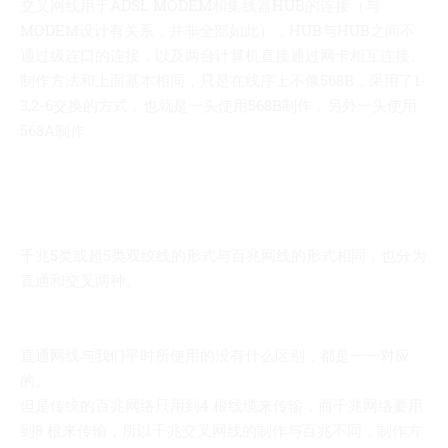
交叉网线用于ADSL MODEM和集线器HUB的连接（与
MODEM设计有关系，并非全部如此），HUB与HUB之间不
通过级连口的连接，以及两台计算机直接通过网卡相互连接。
制作方法和上面基本相同，只是在线序上不像568B，采用了1-
3,2-6交换的方式，也就是一头使用568B制作，另外一头使用
568A制作。
千兆5类或超5类双绞线的形式与百兆网线的形式相同，也分为
直通和交叉两种。
直通网线与我们平时所使用的没有什么区别，都是一一对应
的。
但是传统的百兆网络只用到4 根线缆来传输，而千兆网络要用
到8 根来传输，所以千兆交叉网线的制作与百兆不同，制作方