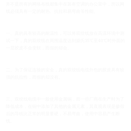
并不是所有的网络布线都集中在装有空调的办公室中，所以网
线必须具有一定的耐热、抗拉和易弯曲等性能。
一、真的具有较高的耐温性，可以将双绞线放在高温环境中测
试一下，真的双绞线在周围温度达到摄氏35℃至40℃时外面的
一层胶皮不会变软，而假的却会。
二、为了保证连接的安全，真的双绞线电缆外包的胶皮具有较
强的抗拉性，而假的却没有。
三、双绞线电缆中一般使用金属铜，而一些厂商在生产时为了
降低成本，在铜中添加了其他的金属元素，其直观表现是掺假
后的导线比正常的明显要硬，不易弯曲，使用中容易产生断
线。