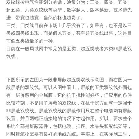
双绞线按电气性能划分的话，通常分为：三类、四类、五类、
超五类、六类双绞线等类型，数字越大，版本越新、技术越先
进、带宽也越宽，当然价格也越贵了。
三类、四类线目前在市场上几乎没有了，如果有，也不是以三
类或四类线出现，而是假以五类，甚至超五类线出售，这是目
前假五类线最多的一种。
目前在一般局域网中常见的是五类、超五类或者六类非屏蔽双
绞线，
下图所示的左图为一段非屏蔽超五类双线示意图，而右图为一
段屏蔽的双绞线。可以从图中看出，屏蔽的五类双绞线外面包
有一层屏蔽用的金属膜，它的抗干扰性能好些，但应用的条件
比较苛刻，不是用了屏蔽的双绞线，在抗干扰方面就一定强于
非屏蔽双绞线。屏蔽双绞线的屏蔽作用只在整个电缆均有屏蔽
装置，并且两端正确接地的情况下才起作用。所以，要求整个
系统全部是屏蔽器件，包括电缆、插座、水晶头和配线架等，
同时建筑物需要有良好的地线系统。事实上，在实际施工时，