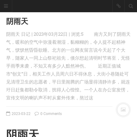
阴雨天
阴雨天 日记 | 2023年03月22日 | 浏览:5 南方又到了阴雨天
懒猪, Cjl
气，暖和的空气中弥漫着潮湿，黏糊糊的，令人提不起精神
气，恹恹然昏昏欲睡。北方的一位网友留言说今天起了个大
擅长工具开发、爬虫采集技术、大数
据统计处理！
早，随家人一同上山祭祀祖先，倏尔想起清明时节将至，无怪
座右铭：皇天不负有心人。
乎雨季来袭，不知又有多少人黯然神伤。 近期正值城
丨
登录
注册
市“创文”日，相关工作人员周六日不得休息，大街小巷随处可
见清理卫生的志愿者，平日里闹腾的广场显得清静许多，就连
圩日赶集都勒令取消，扰得人心惶惶。一个人在办公室发愣，
首页
宣传文明的喇叭声不时从窗外传来，熬过这
分类
文章
2023-03-22
0 Comments
工具
记录
阴雨天