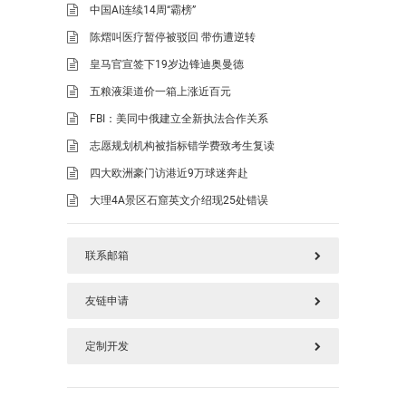
中国AI连续14周“霸榜”
陈熠叫医疗暂停被驳回 带伤遭逆转
皇马官宣签下19岁边锋迪奥曼德
五粮液渠道价一箱上涨近百元
FBI：美同中俄建立全新执法合作关系
志愿规划机构被指标错学费致考生复读
四大欧洲豪门访港近9万球迷奔赴
大理4A景区石窟英文介绍现25处错误
联系邮箱
友链申请
577125669@qq.com
定制开发
请加好本站链接后，把您链接发上面邮箱
如需定制开发，加上面QQ(QQ邮箱)