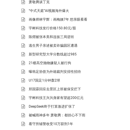
萧敬腾谈丁克
“中式天庭”AI视频海外爆火
画像师林宇辉：画梅姨7年 想亲眼看看
宇树科技发行价格150.80元/股
陈熠被张本美和连扳三局逆转
逃生男子亲述被卖诈骗园区遭遇
新型研究型大学分数线超过985
21楼高空抛物嫌疑人被行拘
曝韩足协曾为外籍裁判安排性招待
U17国足1分钟轰2球
郑国霖回应去景区上班被保安拦下
宇树科技王兴兴身家有望超200亿元
DeepSeek终于打算激进扩张了
被喊雨神多年 萧敬腾：都担心不下雨
看守所辅警收受10万获刑1年