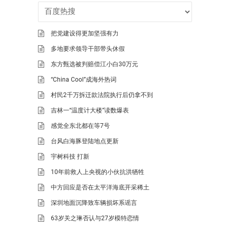
把党建设得更加坚强有力
多地要求领导干部带头休假
东方甄选被判赔偿江小白30万元
“China Cool”成海外热词
村民2千万拆迁款法院执行后仍拿不到
吉林一“温度计大楼”读数爆表
感觉全东北都在等7号
台风白海豚登陆地点更新
宇树科技 打新
10年前救人上央视的小伙抗洪牺牲
中方回应是否在太平洋海底开采稀土
深圳地面沉降致车辆损坏系谣言
63岁关之琳否认与27岁模特恋情