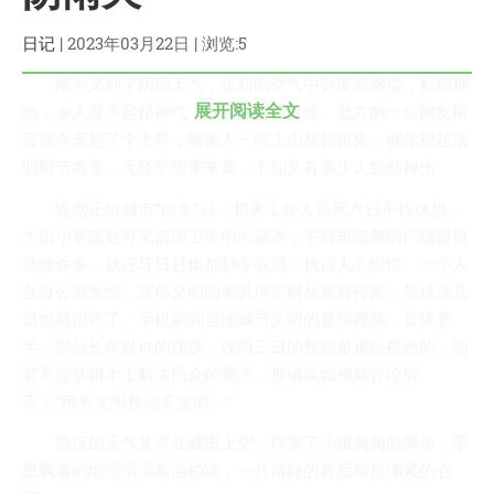
技术
医类
日记
| 2023年03月22日 | 浏览:5
CHATGPT
南方又到了阴雨天气，暖和的空气中弥漫着潮湿，黏糊糊
友链
展开阅读全文
的，令人提不起精神气，恹恹然昏昏欲睡。北方的一位网友留
关于
言说今天起了个大早，随家人一同上山祭祀祖先，倏尔想起清
明时节将至，无怪乎雨季来袭，不知又有多少人黯然神伤。
博客收藏
近期正值城市“创文”日，相关工作人员周六日不得休息，
近视眼逛
大街小巷随处可见清理卫生的志愿者，平日里闹腾的广场显得
致郁系
清静许多，就连圩日赶集都勒令取消，扰得人心惶惶。一个人
在办公室发愣，宣传文明的喇叭声不时从窗外传来，熬过这几
忘记来源
日也就消停了。手机刷到当地城市文明的整治视频，喜忧参
赵坤个人博客
半，部分长年默许的现状，仅两三日的整顿是难以根治的，如
逆时针
若不能从根本上解决民众的需求，那确实如视频评论所
阿呆博客
言：“用不文明整治不文明。”
德林博客
昏沉的天气笼罩在城市上空，停滞了小镇匆匆的脚步，零
展天博客
星飘落的细雨润湿着油柏路，一片清静的背后却是绷紧的心
森纯博客