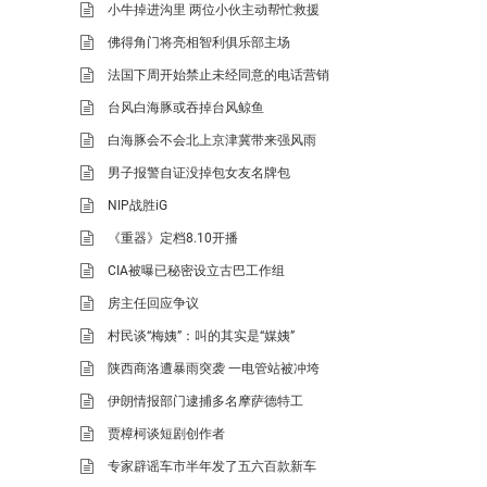
小牛掉进沟里 两位小伙主动帮忙救援
佛得角门将亮相智利俱乐部主场
法国下周开始禁止未经同意的电话营销
台风白海豚或吞掉台风鲸鱼
白海豚会不会北上京津冀带来强风雨
男子报警自证没掉包女友名牌包
NIP战胜iG
《重器》定档8.10开播
CIA被曝已秘密设立古巴工作组
房主任回应争议
村民谈“梅姨”：叫的其实是“媒姨”
陕西商洛遭暴雨突袭 一电管站被冲垮
伊朗情报部门逮捕多名摩萨德特工
贾樟柯谈短剧创作者
专家辟谣车市半年发了五六百款新车