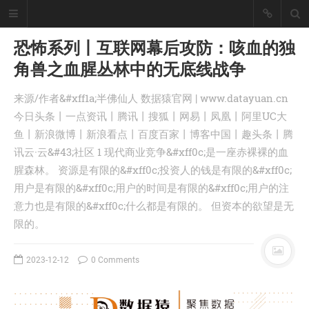
恐怖系列丨互联网幕后攻防：咳血的独
角兽之血腥丛林中的无底线战争
懒猪, Cjl
来源/作者&#xff1a;半佛仙人 数据猿官网 | www.datayuan.cn
擅长工具开发、爬虫采集技术、大数
今日头条丨一点资讯丨腾讯丨搜狐丨网易丨凤凰丨阿里UC大
据统计处理！
鱼丨新浪微博丨新浪看点丨百度百家丨博客中国丨趣头条丨腾
座右铭：皇天不负有心人。
讯云·云&#43;社区 1 现代商业竞争&#xff0c;是一座赤裸裸的血
丨
登录
注册
腥森林。 资源是有限的&#xff0c;投资人的钱是有限的&#xff0c;
用户是有限的&#xff0c;用户的时间是有限的&#xff0c;用户的注
意力也是有限的&#xff0c;什么都是有限的。 但资本的欲望是无
首页
限的。
分类
文章
2023-12-12
0 Comments
工具
记录