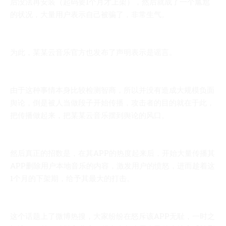
后没法再安装（起码要1个月才上架），然后就成了一个尴尬
的状况，大量用户表示自己被骗了，非常生气。
为此，某某云音乐官方也发布了声明表示是谣言。
由于这种事情本身比较检测智商，所以并没有造成大规模负面
舆论，倒是被人当做段子开始传播，攻击者的目的就在于此，
把传播做起来，把某某云音乐摆到舆论的风口。
然后真正的招数是，在其APP的热度起来后，开始大量传播其
APP删除用户本地音乐的内容，激发用户的愤怒，进而趁着这
1个月的下架期，给予其最大的打击。
这个话题上了微博热搜，大家纷纷在怒斥该APP无耻，一时之