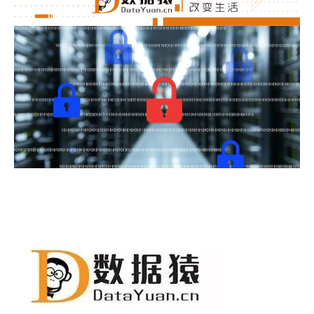
技术
医类
CHATGPT
友链
关于
博客收藏
近视眼逛
致郁系
忘记来源
赵坤个人博客
逆时针
阿呆博客
德林博客
展天博客
森纯博客