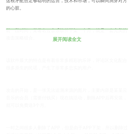
这根矛配合足够聪明的运营，技术和市场，可以瞬间洞穿对方
的心脏。
前一段时间，某著名云音乐软件下架一个月，就是一套完美的
攻击策略组合。
展开阅读全文
该软件最大的特点是有着非常多精彩的乐评，评论区文化配合
很多原生的民谣，产生了非常多忠实的用户。
攻击的开始，是一张无法追溯来源的图片，主要内容是某某云
音乐的会员（需要付钱买）现在搞活动，删除APP后再安装，
就可以免费送3个月。
一时之间很多人删除了APP，但是由于APP下架，所以删除过