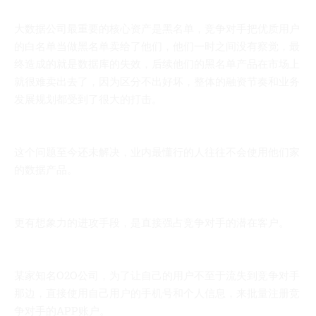
大数据公司最重要的核心资产是黑名单，竞争对手把优质用户
的白名单当做黑名单卖给了他们，他们一时之间没有察觉，最
终造成的就是数据库的失效，后续他们的黑名单产品在市场上
就很难卖出去了，因为区分不出好坏，整体的融资节奏和业务
发展规划都受到了很大的打击。
这个问题至今还未解决，业内最懂行的人往往不会使用他们家
的数据产品。
更有想象力的进攻手段，是直接强占竞争对手的潜在客户。
某家知名O2O公司，为了让自己的用户不至于流失到竞争对手
那边，直接使用自己用户的手机号和个人信息，来批量注册竞
争对手的APP账户。