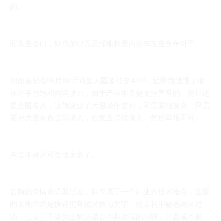
的。
而攻击者们，则愈加肆无忌惮地利用内容来攻击竞争对手。
例如某知名95后00后陌生人匿名社交APP，近期就遭遇了潜
在对手的饱和内容攻击，由于产品本身是支持声音的，并且还
是全匿名的，这就诞生了大量操作空间，不需要很复杂，只需
要把大量黄色音频灌入，密集且持续灌入，然后举报即可。
声音本身的可变性太多了。
音频的色情黄恐暴过滤，目前属于一个行业的技术难点，主要
的实现方式是快速把音频转换为文字，然后利用敏感词来过
滤，但这并不能完全解决谐音字和娇喘的问题，并且成本极