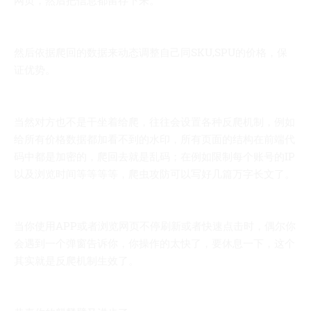
然后依据爬回的数据来动态调整自己同SKU,SPU的价格，保
证优势。
当然对方也不是干坐着给爬，往往会设置各种反爬机制，例如
给所有价格数据都加看不到的水印，所有页面的结构在前端代
码中都是加密的，爬回去就是乱码；在例如限制每个账号的IP
以及浏览时间等等等等，爬虫攻防可以写好几篇万字长文了。
当你使用APP或者浏览网页不停刷新或者快速点击时，偶尔你
会遇到一个弹窗告诉你，你操作的太快了，要休息一下，这个
其实就是反爬机制生效了。