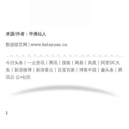
我的天
蓝卡
佐仔志
来源/作者：半佛仙人
俍注
淘嘟嘟
数据猿官网 | www.datayuan.cn
前端老白
杜老师说
今日头条丨一点资讯丨腾讯丨搜狐丨网易丨凤凰丨阿里UC大
鱼丨新浪微博丨新浪看点丨百度百家丨博客中国丨趣头条丨腾
简单小模块
讯云·云+社区
网站地图
免责声明
1