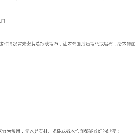
收口
这种情况需先安装墙纸或墙布，让木饰面后压墙纸或墙布，给木饰面
方式较为常用，无论是石材、瓷砖或者木饰面都能较好的过渡；