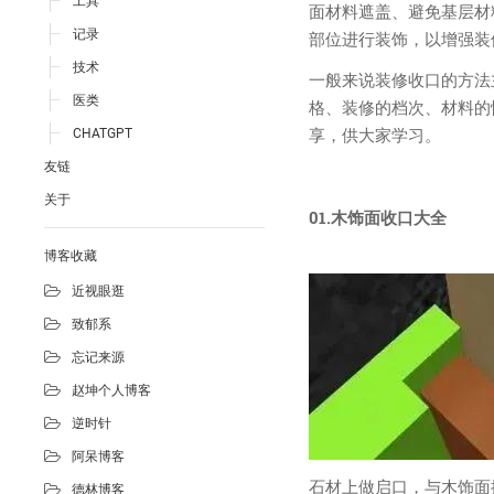
工具
面材料遮盖、避免基层材
记录
部位进行装饰，以增强装
技术
一般来说装修收口的方法
医类
格、装修的档次、材料的
享，供大家学习。
CHATGPT
友链
关于
01.
木饰面收口大全
博客收藏
近视眼逛
致郁系
忘记来源
赵坤个人博客
逆时针
阿呆博客
石材上做启口，与木饰面
德林博客