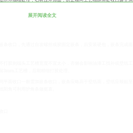
展开阅读全文
嵌条收口，先通过自攻螺丝或胶固定嵌条，后安装硬包，嵌条完成面
不打胶则端头工艺槽宽度不宜太小，否侧会影响油漆工找补或壁纸工
留3mm工艺槽，后期精细打胶处理。
同平面收口一般需加嵌条收口，嵌条应略高于壁纸面，壁纸应顺贴至
纸阳角可利用护角条做挺直。
收口