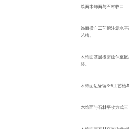
墙面木饰面与石材收口
饰面横向工艺槽注意水平
艺槽。
木饰面基层板需延伸至嵌
装。
木饰面边缘留5*5工艺
木饰面与石材平收方式三
木饰面与石材交界边缘如