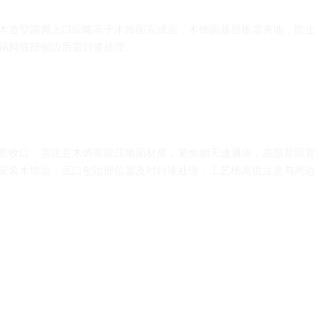
木造型踢脚上口应略高于木饰面完成面，木饰面基层板需离地，防止
踢脚底部刨边后需封漆处理。
质收口，需注意木饰面应压地面材质，避免朝天缝通病，底部背面背
安装木饰面，底口刨边部位需及时封漆处理，工艺槽高度注意与周边