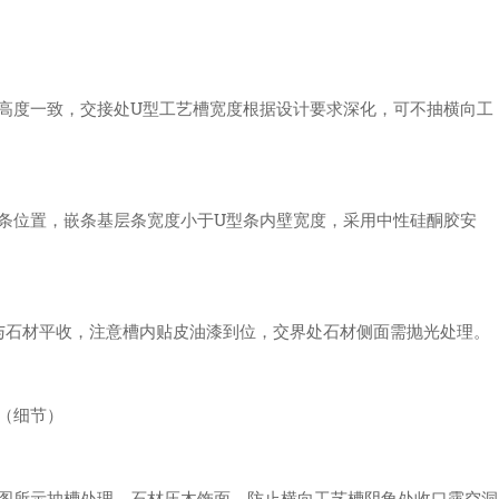
高度一致，交接处U型工艺槽宽度根据设计要求深化，可不抽横向工
条位置，嵌条基层条宽度小于U型条内壁宽度，采用中性硅酮胶安
槽与石材平收，注意槽内贴皮油漆到位，交界处石材侧面需抛光处理。
（细节）
图所示抽槽处理，石材压木饰面，防止横向工艺槽阴角处收口露空洞