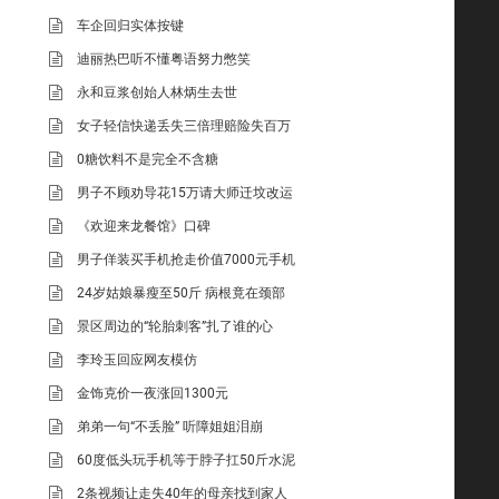
车企回归实体按键
迪丽热巴听不懂粤语努力憋笑
永和豆浆创始人林炳生去世
女子轻信快递丢失三倍理赔险失百万
0糖饮料不是完全不含糖
男子不顾劝导花15万请大师迁坟改运
《欢迎来龙餐馆》口碑
男子佯装买手机抢走价值7000元手机
24岁姑娘暴瘦至50斤 病根竟在颈部
景区周边的“轮胎刺客”扎了谁的心
李玲玉回应网友模仿
金饰克价一夜涨回1300元
弟弟一句“不丢脸” 听障姐姐泪崩
60度低头玩手机等于脖子扛50斤水泥
2条视频让走失40年的母亲找到家人