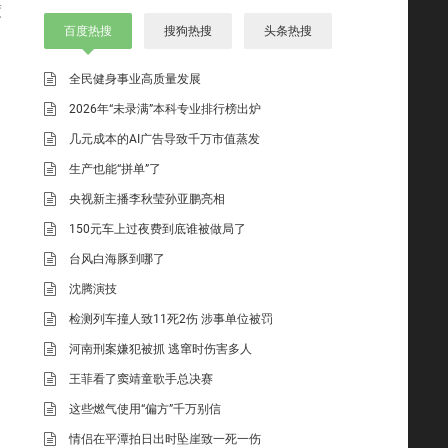
渡
百度热搜
搜狗热搜
头条热搜
全民健身事业高质量发展
2026年“未录满”本科专业排行榜出炉
几元成本的AI广告导致千万市值蒸发
生产也能“拼单”了
央视新主播李秋莹孙亚鹏亮相
150元车上过夜费到底谁被做局了
台风白海豚到哪了
沈腾演技
检测列车撞人致11死2伤 涉事单位被罚
河南刑案嫌犯被抓 逃窜时伤害多人
王菲看了窦靖童歌手总决赛
这些燃气使用“偏方”千万别信
情侣在平潭拍日出时坠崖致一死一伤