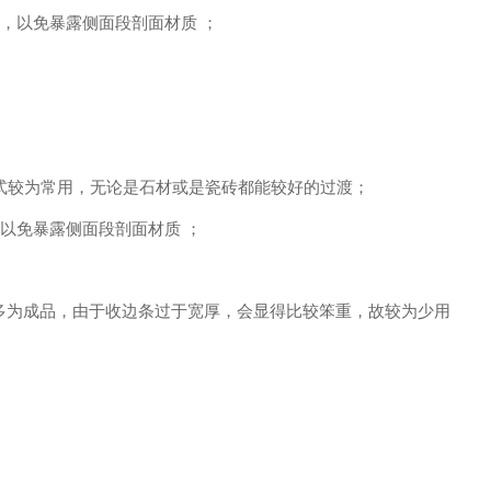
米，以免暴露侧面段剖面材质 ；
方式较为常用，无论是石材或是瓷砖都能较好的过渡；
，以免暴露侧面段剖面材质 ；
多为成品，由于收边条过于宽厚，会显得比较笨重，故较为少用