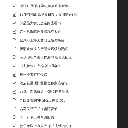
潜逃10天被抓嫌犯疑靠吃玉米维生
89岁钟南山高能量日常：每周健身3次
郭晶晶大女儿边走路边看书
娜扎称眼睛恢复情况不太妙
台风前上海天空出现绝美晚霞
伊朗媒体发布伊朗最高领袖视频
商场现钱学森巨幅海报 负责人回应
《龙餐馆》 战争版《药神》
杭州全市有序停课
酒店花洒现排泄物住客索赔遭拒
台风白海豚逼近 台湾惊现龙卷风
外国游客的“中国游三件套”火了
吉马良斯正式加盟阿森纳
国乒女单三将晋级四强
孙子考取上海交大 爷爷高情商答谢