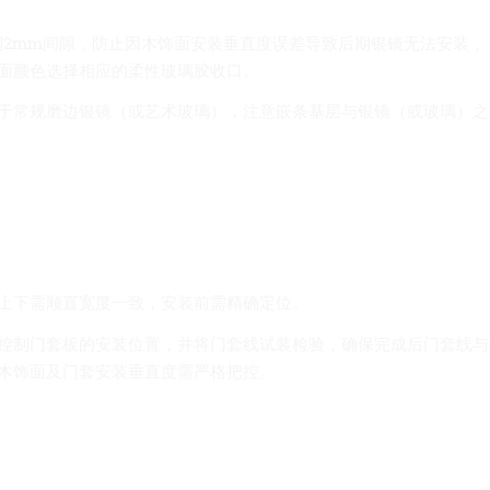
到2mm间隙，防止因木饰面安装垂直度误差导致后期银镜无法安装，
面颜色选择相应的柔性玻璃胶收口。
于常规磨边银镜（或艺术玻璃），注意嵌条基层与银镜（或玻璃）之
上下需顺直宽度一致，安装前需精确定位。
控制门套板的安装位置，并将门套线试装检验，确保完成后门套线与
木饰面及门套安装垂直度需严格把控。