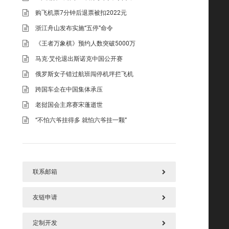
购飞机票7分钟后退票被扣2022元
浙江舟山发布实施“五停”命令
《王者万象棋》预约人数突破5000万
马克·艾伦退出斯诺克中国公开赛
俄罗斯女子错过航班闯停机坪拦飞机
跨国车企在中国集体承压
老挝国会主席赛宋蓬逝世
“不怕六爷挂得多 就怕六爷挂一颗”
联系邮箱
友链申请
577125669@qq.com
定制开发
请加好本站链接后，把您链接发上面邮箱
.