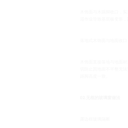
木饰面与木踢脚收口，实
湿作业导致基层板变形，
落地式木饰面与地面收口
木饰面直接落地与地面材
切防止因地面不平整无法
踢脚高度一致。
02.
无框的玻璃窗做法
露边框玻璃隔断