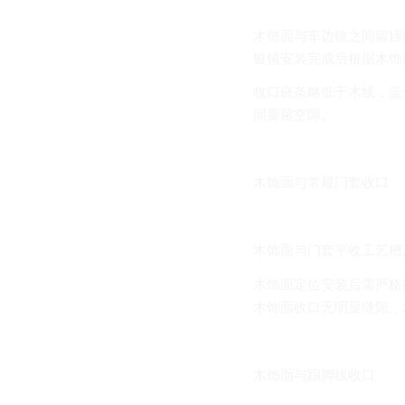
木饰面与车边镜之间留1
银镜安装完成后根据木饰
收口嵌条略低于木线，盖
间要留空隙。
木饰面与常规门套收口
木饰面与门套平收工艺槽
木饰面定位安装后需严格
木饰面收口无明显缝隙，
木饰面与踢脚线收口