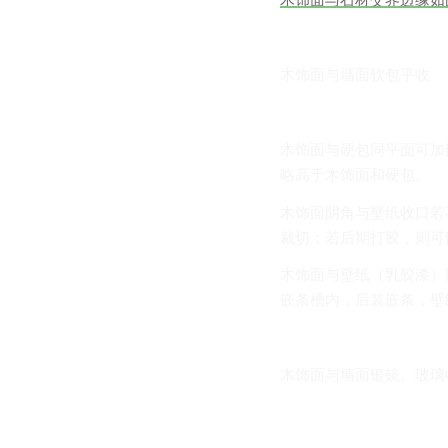
木饰面与墙面软包平收
木饰面与硬包同平面可加
略高于木饰面和硬包。
木饰面阴角与壁纸收口若
裁切；若后期打胶，则可
木饰面与壁纸（乳胶漆）
嵌条槽内，后装嵌条，壁
木饰面与墙面银镜、玻璃