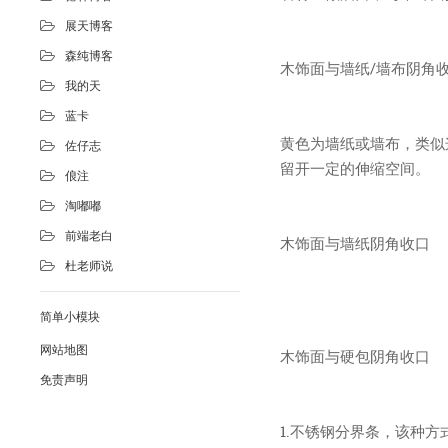
展天博客
森纯博客
木饰面与墙纸/墙布阴角
我的天
蓝卡
黄色为墙纸或墙布，类似
佐仔志
留开一定的伸缩空间。
俍注
淘嘟嘟
前端老白
木饰面与墙纸阴角收口
杜老师说
简单小模块
网站地图
木饰面与硬包阴角收口
免责声明
1.不锈钢分界条，该种