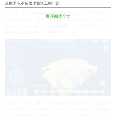
就能避免不断修改和返工的问题。
我的天
先模拟，圣诞鸟整装的模拟并不是简单模拟房子的表层效果，
蓝卡
展开阅读全文
而是从全屋放线、泥瓦工程、木作工程、墙面工程、成品安
佐仔志
装、家具安装等148道工序都可以看见，无论是管道走向、瓷
俍注
砖铺贴还是软装搭配，都能试到满意再施工。
淘嘟嘟
前端老白
杜老师说
简单小模块
网站地图
免责声明
先精算，在试装过程中，BIM能够输出主辅材产品的采购清单
与用料方案，装修需要用多少电线、多少片瓷砖、粉刷面积多
大，都能计算得清清楚楚，并且一目了然，通过自动化精准核