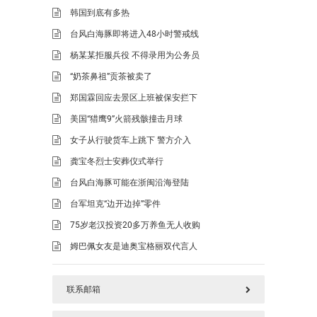
韩国到底有多热
台风白海豚即将进入48小时警戒线
杨某某拒服兵役 不得录用为公务员
“奶茶鼻祖”贡茶被卖了
郑国霖回应去景区上班被保安拦下
美国“猎鹰9”火箭残骸撞击月球
女子从行驶货车上跳下 警方介入
龚宝冬烈士安葬仪式举行
台风白海豚可能在浙闽沿海登陆
台军坦克“边开边掉”零件
75岁老汉投资20多万养鱼无人收购
姆巴佩女友是迪奥宝格丽双代言人
联系邮箱