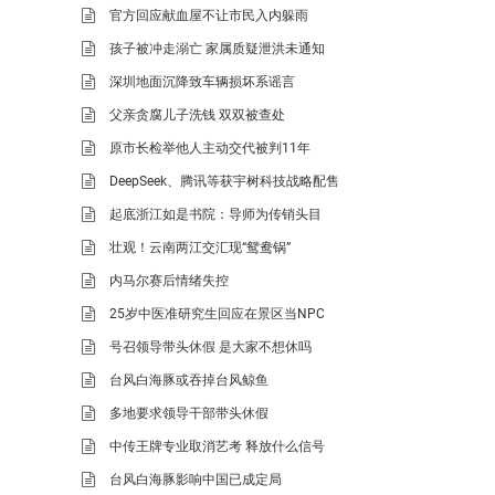
官方回应献血屋不让市民入内躲雨
孩子被冲走溺亡 家属质疑泄洪未通知
深圳地面沉降致车辆损坏系谣言
父亲贪腐儿子洗钱 双双被查处
原市长检举他人主动交代被判11年
DeepSeek、腾讯等获宇树科技战略配售
起底浙江如是书院：导师为传销头目
壮观！云南两江交汇现“鸳鸯锅”
内马尔赛后情绪失控
25岁中医准研究生回应在景区当NPC
号召领导带头休假 是大家不想休吗
台风白海豚或吞掉台风鲸鱼
多地要求领导干部带头休假
中传王牌专业取消艺考 释放什么信号
台风白海豚影响中国已成定局