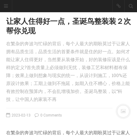
让家人住得好一点，圣诞鸟整装装２次
帮你兑现
懒猪, Cjl
在繁杂的奔波与忙碌的背后，每个人最大的期盼莫过于让家人
擅长工具开发、爬虫采集技术、大数
拥有品质生活，品质生活的首要条件就是住的好一点。如何才
据统计处理！
能让家人住得更好，当然要从装修开始，好的装修应该是什么
座右铭：皇天不负有心人。
样的定义?首先质量上必须做到无忧，装修工艺和材料都有保
丨
登录
注册
障；效果上做到想象与现实的统一，从设计到施工，100%还
原设计效果；工期上做到不拖延，如期入住不糟心，价格上能
有效控制在预算内，不会乱增项加价。圣诞鸟整装，以“科
首页
技，让中国人的家装不再
分类
文章
2023-02-13
0 Comments
工具
记录
在繁杂的奔波与忙碌的背后，每个人最大的期盼莫过于让家人