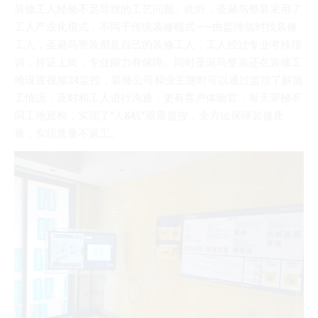
装修工人经验不足导致的工艺问题。此外，圣诞鸟整装采用了
工人产业化模式，不同于传统装修模式——由监理临时找装修
工人，圣诞鸟整装都是自己的装修工人，工人经过专业考核培
训，持证上岗，专业能力有保障。同时圣诞鸟整装还在装修工
地设置视频24监控，装修公司和业主随时可以通过监控了解施
工情况，及时和工人进行沟通，更有客户体验官，每天穿梭不
同工地巡检，实现了“人&机”双重监控，全方位保障装修质
量，实现质量不返工。