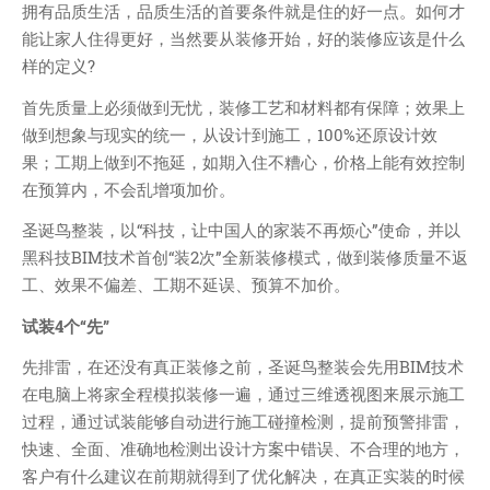
技术
拥有品质生活，品质生活的首要条件就是住的好一点。如何才
医类
能让家人住得更好，当然要从装修开始，好的装修应该是什么
样的定义?
CHATGPT
友链
首先质量上必须做到无忧，装修工艺和材料都有保障；效果上
做到想象与现实的统一，从设计到施工，100%还原设计效
关于
果；工期上做到不拖延，如期入住不糟心，价格上能有效控制
在预算内，不会乱增项加价。
博客收藏
近视眼逛
圣诞鸟整装，以“科技，让中国人的家装不再烦心”使命，并以
黑科技BIM技术首创“装2次”全新装修模式，做到装修质量不返
致郁系
工、效果不偏差、工期不延误、预算不加价。
忘记来源
赵坤个人博客
试装4个“先”
逆时针
先排雷，在还没有真正装修之前，圣诞鸟整装会先用BIM技术
阿呆博客
在电脑上将家全程模拟装修一遍，通过三维透视图来展示施工
过程，通过试装能够自动进行施工碰撞检测，提前预警排雷，
德林博客
快速、全面、准确地检测出设计方案中错误、不合理的地方，
展天博客
客户有什么建议在前期就得到了优化解决，在真正实装的时候
森纯博客