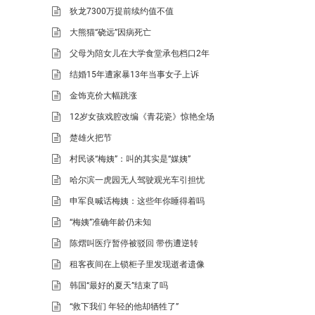
狄龙7300万提前续约值不值
大熊猫“硗远”因病死亡
父母为陪女儿在大学食堂承包档口2年
结婚15年遭家暴13年当事女子上诉
金饰克价大幅跳涨
12岁女孩戏腔改编《青花瓷》惊艳全场
楚雄火把节
村民谈“梅姨”：叫的其实是“媒姨”
哈尔滨一虎园无人驾驶观光车引担忧
申军良喊话梅姨：这些年你睡得着吗
“梅姨”准确年龄仍未知
陈熠叫医疗暂停被驳回 带伤遭逆转
租客夜间在上锁柜子里发现逝者遗像
韩国“最好的夏天”结束了吗
“救下我们 年轻的他却牺牲了”