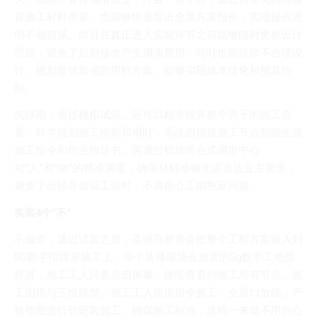
算施工材料用量，也能够快速导出全屋方案报价，实现报价透
明不藏猫腻。而且在真正进入实装环节之前能够随时更换设计
思路，避免了后期修改产生增项费用，同时也能排除不合理设
计，规划最优最省的用料方案，能够实现成本优化和预算控
制。
先排期，通过模拟试装，还可以精准核算整个房子的施工总
量，科学规划施工排期和用时，系统自动按施工节点智能生成
施工指令和作业指导书，再通过机场塔台式调度中心
对“人”和“物”的精准调度，确保材料准确无误送达业主家里，
避免了出错导致误工误时，不再担心工期拖延问题。
实装4个“不”
不偏差，通过试装之后，圣诞鸟整装会把整个工程方案输入到
5G数字指挥屏施工上，每个装修现场会放置的5g数字工地指
挥屏，施工工人只要点击屏幕，便能查看到施工所有节点、施
工图纸与三维模型。施工工人依据指令施工，全屋1:1放线，严
格按图进行软硬装施工，确保施工标准，这样一来就不用担心