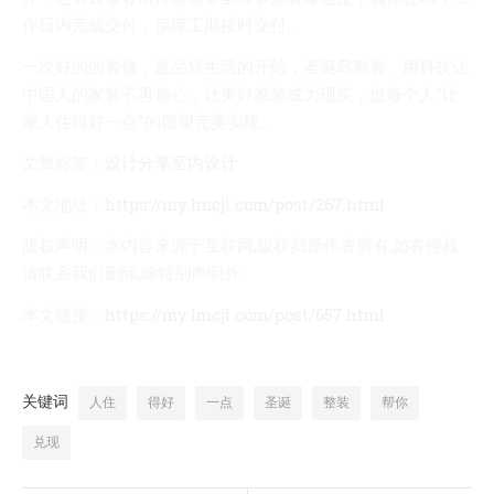
作日内完成交付，保障工期按时交付。
一次好的的装修，是品质生活的开始，圣诞鸟整装，用科技让
中国人的家装不再烦心，让美好家装成为现实，也每个人“让
家人住得好一点”的愿望完美实现。
文章标签：
设计分享
室内设计
本文地址：
https://my.lmcjl.com/post/267.html
版权声明：
本内容来源于互联网,版权归原作者所有,如有侵权
请联系我们删除,除特别声明外。
本文链接：
https://my.lmcjl.com/post/657.html
关键词
人住
得好
一点
圣诞
整装
帮你
兑现