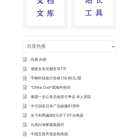
向新 向前
感觉全东北都在等7号
宇树科技发行价格150.80元/股
“China Cool”成海外热词
泰国一女公务员妆容引争议 本人回应
中方回应日本广岛核爆81周年
女子利用漏洞0元买了3千台电器
台风白海豚最新路径
中国五箭齐发反制美国