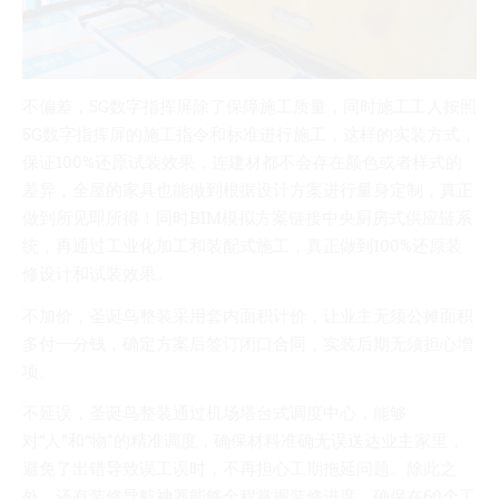
不偏差，5G数字指挥屏除了保障施工质量，同时施工工人按照
5G数字指挥屏的施工指令和标准进行施工，这样的实装方式，
保证100%还原试装效果，连建材都不会存在颜色或者样式的
差异，全屋的家具也能做到根据设计方案进行量身定制，真正
做到所见即所得！同时BIM模拟方案链接中央厨房式供应链系
统，再通过工业化加工和装配式施工，真正做到100%还原装
修设计和试装效果。
不加价，圣诞鸟整装采用套内面积计价，让业主无须公摊面积
多付一分钱，确定方案后签订闭口合同，实装后期无须担心增
项。
不延误，圣诞鸟整装通过机场塔台式调度中心，能够
对“人”和“物”的精准调度，确保材料准确无误送达业主家里，
避免了出错导致误工误时，不再担心工期拖延问题。除此之
外，还有装修导航神器能够全程掌握装修进度，确保在60个工