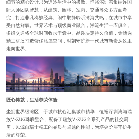
技术
细节的精心设计只为追逐生活中的极致。恒裕深圳湾集结许国
际大师团队智慧，从建筑、园林、室内、交通等众多方面考
医类
究，打造非凡稀缺经典。闹中取静聆听湾海共鸣，在城市中享
CHATGPT
受自然鲜氧。世界艺术与顶级商业融合，潮流生活一应俱全。
友链
多维交通将全球时间收录于囊中。品质决定持久价值，集甄选
关于
精工材质打造奢侈私属空间，时刻守护新一代城市新贵从这里
走向世界。
博客收藏
近视眼逛
致郁系
忘记来源
赵坤个人博客
匠心铸就，生活尊荣体验
逆时针
阿呆博客
坐拥世界级湾区，于城市核心汇集城市精华，恒裕深圳湾与瑞
族V-ZUG珠联璧合。配备了瑞族V-ZUG全系列产品的社交厨
德林博客
房，以源自瑞士精工的品质与卓越的性能，为塔尖阶层守护生
展天博客
活的尊荣。
森纯博客