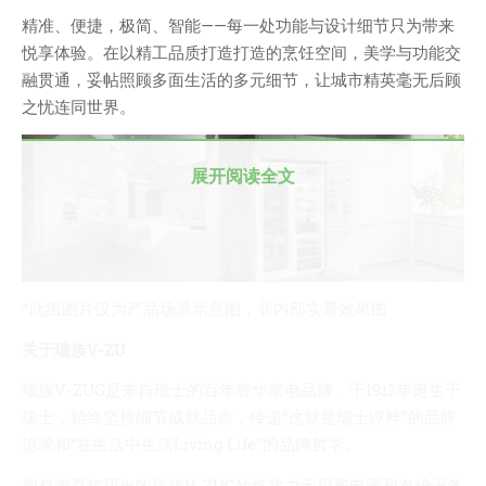
精准、便捷，极简、智能——每一处功能与设计细节只为带来
我的天
悦享体验。在以精工品质打造打造的烹饪空间，美学与功能交
蓝卡
融贯通，妥帖照顾多面生活的多元细节，让城市精英毫无后顾
佐仔志
之忧连同世界。
俍注
淘嘟嘟
展开阅读全文
前端老白
杜老师说
简单小模块
*此组图片仅为产品场景示意图，非内部实景效果图
网站地图
关于瑞族V-ZU
免责声明
瑞族V-ZUG是来自瑞士的百年奢华家电品牌，于1913年诞生于
瑞士，始终坚持细节成就品质，传递“这就是瑞士淳粹”的品牌
追求和“在生活中生活Living Life”的品牌哲学。
拥有逾百年历史的瑞族V-ZUG始终致力于厨房电器和衣护设备