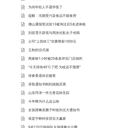
为何年轻人不愿学医了
提醒：汛期受污染食品不能食用
佛山通报笔试前13被淘汰后5名进体检
刘若雪方辟谣与周杰伦私生子传闻
公司“上四休三”但要降薪1000元
立秋的仪式感
商家称1小时被20条差评后门店倒闭
“今天得有40℃了吧 为啥还不预警”
张春香退休后被查
录取通知书刚到就能买票
山东菏泽一件元青花杯失踪
今年蝉为什么这么响
女孩摆摊卖菌子时收到北大通知书
谁是宇树科技背后大赢家
9岁120斤啦啦队女孩跳舞火出圈