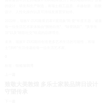
的设计、研发和生产制造，将瑞士精工品质、卓越创新、前瞻
设计、人性化操作以及可持续发展贯穿始终。
2022年，瑞族V-ZUG隆重启幕V观境象“简·爱”年度主题，诚邀
每一位生活艺术家体验由“拥抱自然”、“味蕾跳跃”、“美学生
活”以及“精彩社交”组成的品牌理念。
未来，瑞族V-ZUG期待创造更多艺术生活的可能性，将瑞
士“淳粹”生活传递给每一位生活艺术家。
0
标签：
恒裕深圳湾
上一篇
致敬大美敦煌 多乐士家装品牌日设计
守望传承
下一篇