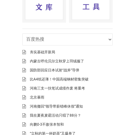
夯实基础开新局
内蒙古呼伦贝尔立秋穿上羽绒服了
国防部回应日本试射“战斧”导弹
比A4纸还薄！中国高端钢材密集突破
河南三支一扶笔试成绩作废 将重考
北京暴雨
河南撤回“领导带薪错峰休假”通知
我在夏夜麦霸活动只唱了88分？
向鹏0-3不敌张本智和
“立秋的第一杯奶茶”又爆单了