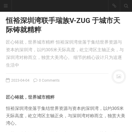
恒裕深圳湾联手瑞族V-ZUG 于城市天
际铸就精粹
懒猪, Cjl
匠心铸就，世界城市精粹 恒裕深圳湾坐落于集结世界资源与
擅长工具开发、爬虫采集技术、大数
资本的深圳湾，以约305米天际高度，屹立湾区主轴正央，与
据统计处理！
深圳湾对称而立，独赏大美湾心。 细节的精心设计只为追逐
座右铭：皇天不负有心人。
生活中
丨
登录
注册
2023-04-04
0 Comments
首页
匠心铸就，世界城市精粹
分类
文章
恒裕深圳湾坐落于集结世界资源与资本的深圳湾，以约305米
天际高度，屹立湾区主轴正央，与深圳湾对称而立，独赏大美
工具
湾心。
记录