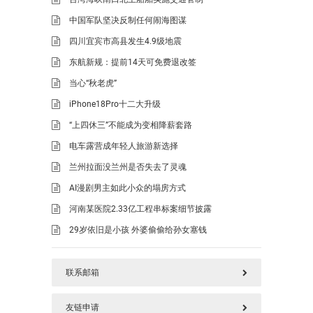
中国军队坚决反制任何闹海图谋
四川宜宾市高县发生4.9级地震
东航新规：提前14天可免费退改签
当心“秋老虎”
iPhone18Pro十二大升级
“上四休三”不能成为变相降薪套路
电车露营成年轻人旅游新选择
兰州拉面没兰州是否失去了灵魂
AI漫剧男主如此小众的塌房方式
河南某医院2.33亿工程串标案细节披露
29岁依旧是小孩 外婆偷偷给孙女塞钱
联系邮箱
友链申请
577125669@qq.com