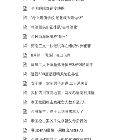
全国睡眠舒适度地图
“考上哪所学校 爸爸就去哪做饭”
啤酒巨头们正排队“去啤酒化”
台风白海豚堪称“卷王”
河南三支一扶笔试存在组织作弊犯罪
8月第一周热门演出信息
建筑工人不慎坠落身体被3根钢筋刺穿
近视600度是眼睛风险临界值
女子跳下货车男子追逐 二人系夫妻
实拍四川宜宾地震：网友称睡觉被摇醒
泰国校园枪击案死亡人数升至7人
台湾车主：终于见到张雪本人了
泰国枪击案凶手先杀祖父母后行凶
曝OpenAI最快下周推出Astra AI
台湾海峡南口北上船舶实施交通管制