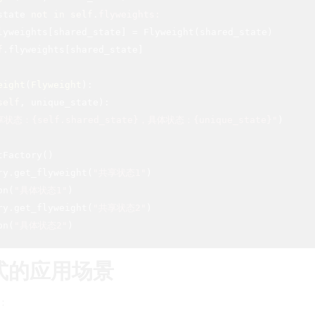
state 
not
in
self
.
flyweights:
lyweights[shared_state] = Flyweight(shared_state)

f
.flyweights[shared_state]

eight
(
Flyweight
):
self
, unique_state)
:

状态：{self.shared_state}，具体状态：{unique_state}"
)

Factory()

ry.get_flyweight(
"共享状态1"
)

on(
"具体状态1"
)

ry.get_flyweight(
"共享状态2"
)

on(
"具体状态2"
式的应用场景
：