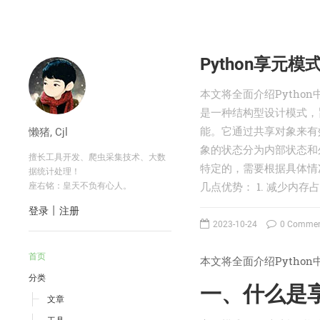
Python享元
本文将全面介绍Pytho
是一种结构型设计模式，
能。它通过共享对象来有效
懒猪, Cjl
象的状态分为内部状态和
擅长工具开发、爬虫采集技术、大数
特定的，需要根据具体情
据统计处理！
几点优势： 1. 减少内存
座右铭：皇天不负有心人。
丨
登录
注册
2023-10-24
0 Commen
首页
本文将全面介绍Pytho
分类
一、什么是
文章