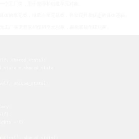
创建一个工厂类，用于管理和创建享元对象。
创建具体的享元类，继承自享元基类，并实现共享状态的具体逻辑。
过享元工厂类来获取和使用享元对象，避免直接创建对象。
elf
, shared_state)
:

d_state = shared_state

self
, unique_state)
:

tory
:
elf
)
:

ights = {}

ght
(
self
, shared_state)
:
