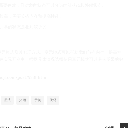
对象需要创建，且对象的状态可以分为内部状态和外部状态。
本较高，需要节省内存和提高性能。
可共享的状态是相对较少的。
中的享元模式及其实现方式。享元模式可以帮助我们节省内存、提高性
在实际开发中，根据具体情况选择使用享元模式可以带来明显的好
mcjl.com/post/9331.html
用法
介绍
示例
代码