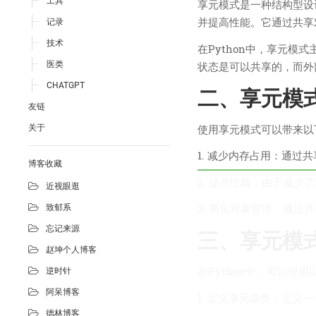
工具
享元模式是一种结构型设
并提高性能。它通过共享
记录
技术
在Python中，享元
医类
状态是可以共享的，而外
CHATGPT
二、享元模
友链
使用享元模式可以带来以
关于
1. 减少内存占用：通
博客收藏
2. 提高性能：由于减
近视眼逛
3. 简化对象管理：通
致郁系
忘记来源
三、享元模
赵坤个人博客
在Python中，可以使
逆时针
阿呆博客
1. 定义享元基类：定
德林博客