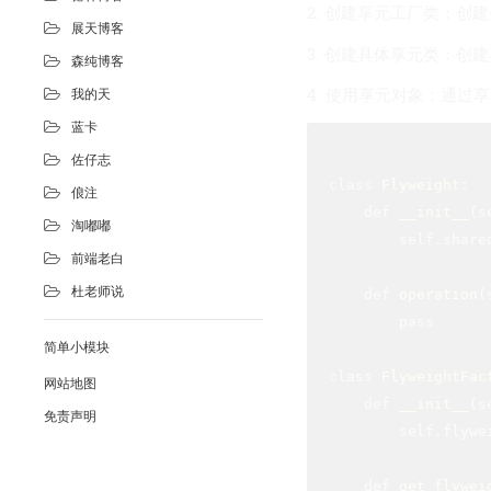
2. 创建享元工厂类：
展天博客
3. 创建具体享元类：
森纯博客
4. 使用享元对象：通
我的天
蓝卡
佐仔志
class
Flyweight
:
俍注
def
__init__
(
s
淘嘟嘟
self
.share
前端老白
杜老师说
def
operation
(
        pass

简单小模块
class
FlyweightFac
网站地图
def
__init__
(
s
免责声明
self
.flywe
def
get_flywei