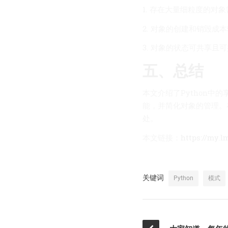
1. 存在大量细粒度的
2. 对象的创建和销毁成
3. 对象的状态可共享且
五、总结
本文介绍了Python
能，并简化对象的管理。
处。
本文链接：
https://my.l
关键词
Python
模式