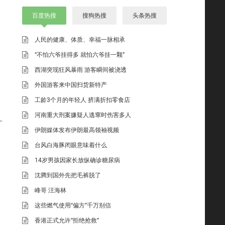
百度热搜
搜狗热搜
头条热搜
人民的健康、体质、幸福一脉相承
“不怕六爷挂得多 就怕六爷挂一颗”
西湖突现狂风暴雨 游客瞬间被浇透
外国游客来中国扫货新特产
工龄3个月的年轻人 挤满折扣零食店
河南重大刑案嫌疑人逃窜时伤害多人
伊朗媒体发布伊朗最高领袖视频
台风白海豚闭眼意味着什么
14岁男孩因家长放纵确诊糖尿病
沈腾到国外先把毛裤脱了
峰哥 汪海林
这些燃气使用“偏方”千万别信
香港正式允许“拒绝抢救”