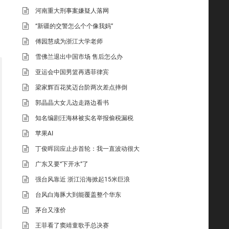
河南重大刑事案嫌疑人落网
“新疆的交警怎么个个像我妈”
傅园慧成为浙江大学老师
雪佛兰退出中国市场 售后怎么办
亚运会中国男篮再遇菲律宾
梁家辉百花奖迈台阶两次差点摔倒
郭晶晶大女儿边走路边看书
知名编剧汪海林被实名举报偷税漏税
苹果AI
丁俊晖回应止步首轮：我一直波动很大
广东又要“下开水”了
强台风靠近 浙江沿海掀起15米巨浪
台风白海豚大到能覆盖整个华东
茅台又涨价
王菲看了窦靖童歌手总决赛