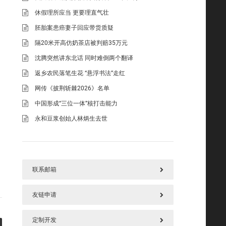
休假理所应当 更要理直气壮
胚胎案患癌妻子回应带货质疑
隔20米开高仿奶茶店被判赔35万元
沈腾突然讲东北话 同时难倒两个翻译
返乡农民落笔生花 “悬浮书法”走红
网传《披荆斩棘2026》名单
中国形成“三位一体”核打击能力
永和豆浆创始人林炳生去世
联系邮箱
友链申请
577125669@qq.com
定制开发
请加好本站链接后，把您链接发上面邮箱