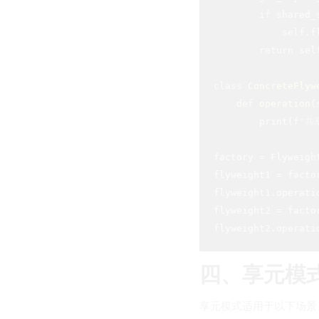
if
 shared_
self
.f
return
sel
class
ConcreteFlyw
def
operation
(
        print(f
"共享
factory = Flyweight
flyweight1 = facto
flyweight1.operati
flyweight2 = facto
flyweight2.operati
四、享元模
享元模式适用于以下场景