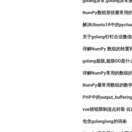
golang异常,golang异常
NumPy数组形状最常用
解决Ubuntu18中的pycha
关于golang钉钉企业微
详解NumPy 数组的转
golang超级,超级GO是什
详解NumPy常用的数组
NumPy最常用数组的数
PHP中的output_buffer
vue按钮限制连点封装 
包含golanglong的词条