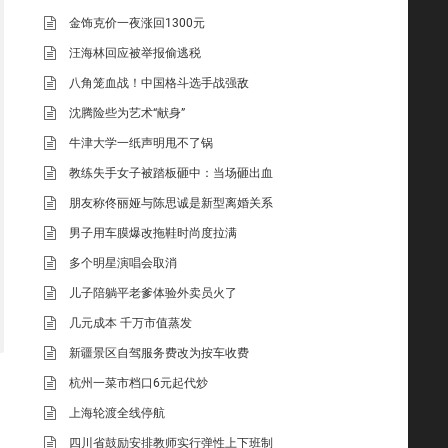
金饰克价一夜涨回1300元
汪海林回应被举报偷逃税
八角笼血战！中国格斗选手战强敌
沈腾险些为艺术“献身”
牛津大学一纸声明甩不了锅
教练失手女子被踏板砸中：当场砸出血
朋友称佟丽娅与陈思诚是新型离婚关系
男子用车膜爆改拖鞋时尚度拉满
多个明星演唱会取消
儿子陪躺平老爹体验外卖员火了
几元成本 千万市值蒸发
新疆景区自驾服务费改为按车收费
杭州一菜市档口6元起代炒
上海轮渡全线停航
四川省鼓励安排教师实行弹性上下班制