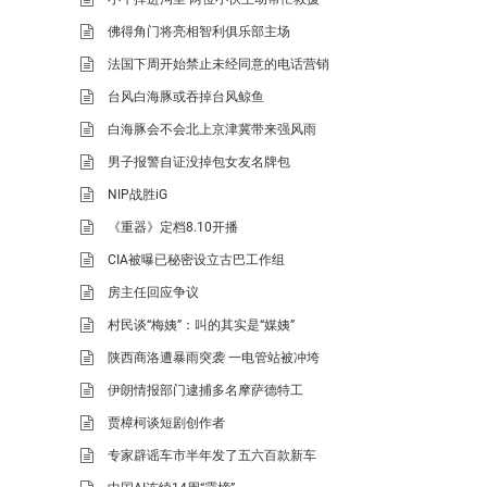
佛得角门将亮相智利俱乐部主场
法国下周开始禁止未经同意的电话营销
台风白海豚或吞掉台风鲸鱼
白海豚会不会北上京津冀带来强风雨
男子报警自证没掉包女友名牌包
NIP战胜iG
《重器》定档8.10开播
CIA被曝已秘密设立古巴工作组
房主任回应争议
村民谈“梅姨”：叫的其实是“媒姨”
陕西商洛遭暴雨突袭 一电管站被冲垮
伊朗情报部门逮捕多名摩萨德特工
贾樟柯谈短剧创作者
专家辟谣车市半年发了五六百款新车