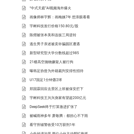
“中式天庭”AI视频海外爆火
画像师林宇辉：画梅姨7年 想亲眼看看
宇树科技发行价格150.80元/股
陈熠被张本美和连扳三局逆转
逃生男子亲述被卖诈骗园区遭遇
新型研究型大学分数线超过985
21楼高空抛物嫌疑人被行拘
曝韩足协曾为外籍裁判安排性招待
U17国足1分钟轰2球
郑国霖回应去景区上班被保安拦下
宇树科技王兴兴身家有望超200亿元
DeepSeek终于打算激进扩张了
被喊雨神多年 萧敬腾：都担心不下雨
看守所辅警收受10万获刑1年
小牛掉进沟里 两位小伙主动帮忙救援