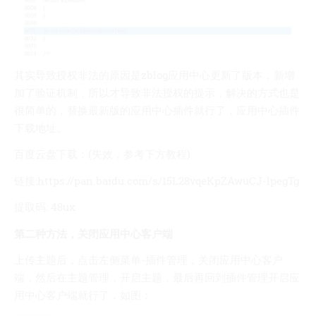
我的天
蓝卡
佐仔志
其实导致授权非法的原因是zblog应用中心更新了版本，新增
俍注
加了验证机制，所以才导致非法授权的提示，解决的方式也是
淘嘟嘟
很简单的，替换最新版的应用中心插件就行了，应用中心插件
前端老白
下载地址。
杜老师说
百度云盘下载：(失效，参考下方教程)
链接:https://pan.baidu.com/s/15L28vqeKpZAwuCJ-lpegTg
简单小模块
网站地图
提取码: 48ux
免责声明
第二种方法，关闭应用中心客户端
上传主题后，点击左侧菜单-插件管理，关闭应用中心客户
端，然后在主题管理，开启主题，最后再回到插件管理开启应
用中心客户端就行了，如图：