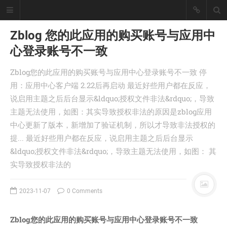
Zblog 您的此应用的购买账号与应用中
心登录账号不一致
懒猪, Cjl
Zblog您的此应用的购买账号与应用中心登录账号不一致 停
擅长工具开发、爬虫采集技术、大数
用：应用中心客户端 2.22后再启动 最近好些用户都在反应，
据统计处理！
说启用主题之后后台显示&ldquo;授权文件非法&rdquo;，导致
座右铭：皇天不负有心人。
主题无法使用，如图：其实导致授权非法的原因是zblog应用
丨
登录
注册
中心更新了版本，新增加了验证机制，所以才导致非法授权的
提... 最近好些用户都在反应，说启用主题之后后台显示
&ldquo;授权文件非法&rdquo;，导致主题无法使用，如图： 其
首页
实导致授权非法的
分类
文章
2023-11-07
0 Comments
工具
记录
Zblog您的此应用的购买账号与应用中心登录账号不一致