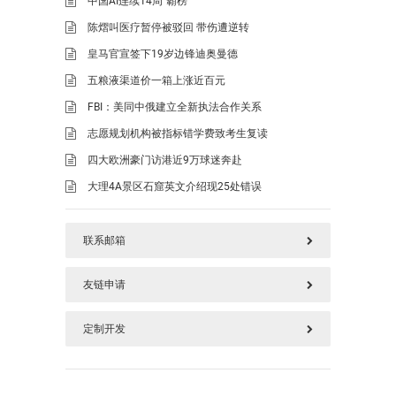
中国AI连续14周“霸榜”
陈熠叫医疗暂停被驳回 带伤遭逆转
皇马官宣签下19岁边锋迪奥曼德
五粮液渠道价一箱上涨近百元
FBI：美同中俄建立全新执法合作关系
志愿规划机构被指标错学费致考生复读
四大欧洲豪门访港近9万球迷奔赴
大理4A景区石窟英文介绍现25处错误
联系邮箱
友链申请
577125669@qq.com
定制开发
请加好本站链接后，把您链接发上面邮箱
如需定制开发，加上面QQ(QQ邮箱)