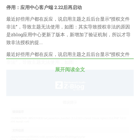
技术
停用：应用中心客户端 2.22后再启动
医类
最近好些用户都在反应，说启用主题之后后台显示“授权文件
CHATGPT
非法”，导致主题无法使用，如图：其实导致授权非法的原因
友链
是zblog应用中心更新了版本，新增加了验证机制，所以才导
关于
致非法授权的提...
最近好些用户都在反应，说启用主题之后后台显示“授权文件
博客收藏
非法”，导致主题无法使用，如图：
近视眼逛
展开阅读全文
致郁系
忘记来源
赵坤个人博客
逆时针
阿呆博客
德林博客
展天博客
森纯博客