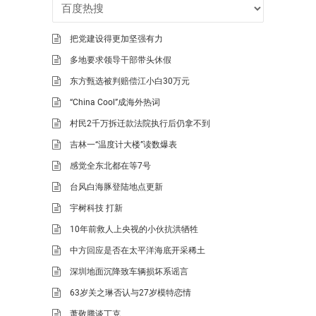
把党建设得更加坚强有力
多地要求领导干部带头休假
东方甄选被判赔偿江小白30万元
“China Cool”成海外热词
村民2千万拆迁款法院执行后仍拿不到
吉林一“温度计大楼”读数爆表
感觉全东北都在等7号
台风白海豚登陆地点更新
宇树科技 打新
10年前救人上央视的小伙抗洪牺牲
中方回应是否在太平洋海底开采稀土
深圳地面沉降致车辆损坏系谣言
63岁关之琳否认与27岁模特恋情
萧敬腾谈丁克