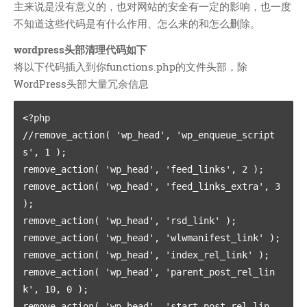
技术
主来说是没有意义的，也对网站的安全有一定的影响，也一度
医类
不知道这些代码是有什么作用、怎么来的和怎么删除。
CHATGPT
wordpress头部清理代码如下
友链
将以下代码插入到你functions.php的文件头部，除
WordPress头部大量冗余信息
关于
<?php 

博客收藏
//remove_action( 'wp_head', 'wp_enqueue_script
近视眼逛
s', 1 ); 

致郁系
remove_action( 'wp_head', 'feed_links', 2 ); 

忘记来源
remove_action( 'wp_head', 'feed_links_extra', 3 
赵坤个人博客
); 

remove_action( 'wp_head', 'rsd_link' ); 

逆时针
remove_action( 'wp_head', 'wlwmanifest_link' ); 

阿呆博客
remove_action( 'wp_head', 'index_rel_link' ); 

德林博客
remove_action( 'wp_head', 'parent_post_rel_lin
展天博客
k', 10, 0 ); 

森纯博客
remove_action( 'wp_head', 'start_post_rel_lin