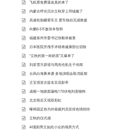
飞机票免费退改真的来了
内蒙古呼伦贝尔立秋穿上羽绒服了
高速轮胎砸晕车主 爱车独自完成救援
向鹏0-3不敌张本智和
福建泉州市委书记张毅恭被查
日本医院开颅手术错将健康部位切除
“立秋的第一杯奶茶”又爆单了
刘若雪方辟谣与周杰伦私生子传闻
台风白海豚来袭 多地演唱会取消延期
王宝强首次提名百花影帝
成都一地路面漏电170伏电到宠物狗
北京雨后又现双彩虹
曝韩国足协为外籍裁判员安排色情招待
立秋的仪式感
AI漫剧男主如此小众的塌房方式