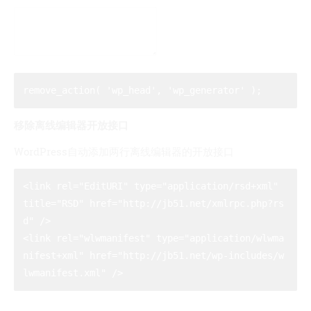
移除离线编辑器开放接口
WordPress自动添加两行离线编辑器的开放接口
<link rel="EditURI" type="application/rsd+xml" 
title="RSD" href="http://jb51.net/xmlrpc.php?rs
d" /> 

<link rel="wlwmanifest" type="application/wlwma
nifest+xml" href="http://jb51.net/wp-includes/w