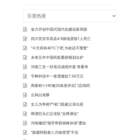
奋力开创中国式现代化建设新局面
四川宜宾市高县4.9级地震致1人死亡
“今天得有40℃了吧 为啥还不预警”
未来五年中国民航重磅规划出炉
河南三支一扶笔试成绩作废 将重考
宇树科技中一签需缴款7.54万元
商家称1小时被20条差评后门店倒闭
台风白海豚
女儿为争财产堵门阻挠父亲出殡
啤酒巨头们正排队“去啤酒化”
河南撤回“领导带薪错峰休假”通知
“新疆阿勒泰八月能滑雪”不实