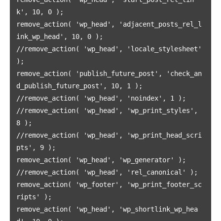
k', 10, 0 ); 

我的天
remove_action( 'wp_head', 'adjacent_posts_rel_l
蓝卡
ink_wp_head', 10, 0 ); 

佐仔志
//remove_action( 'wp_head', 'locale_stylesheet' 
俍注
); 

淘嘟嘟
remove_action( 'publish_future_post', 'check_an
d_publish_future_post', 10, 1 ); 

前端老白
//remove_action( 'wp_head', 'noindex', 1 ); 

杜老师说
//remove_action( 'wp_head', 'wp_print_styles', 
8 ); 

简单小模块
//remove_action( 'wp_head', 'wp_print_head_scri
网站地图
pts', 9 ); 

免责声明
remove_action( 'wp_head', 'wp_generator' ); 

//remove_action( 'wp_head', 'rel_canonical' ); 

remove_action( 'wp_footer', 'wp_print_footer_sc
ripts' ); 

remove_action( 'wp_head', 'wp_shortlink_wp_hea