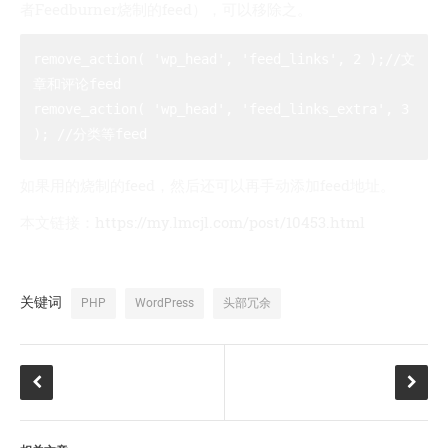
者Feedburner烧制的feed），可以移除之。
remove_action( 'wp_head', 'feed_links', 2 );//文
章和评论feed 

remove_action( 'wp_head', 'feed_links_extra', 3 
如果用的烧制的feed，然后还可以再手动添加feed地址。
本文链接：
https://my.lmcjl.com/post/10453.html
关键词
PHP
WordPress
头部冗余