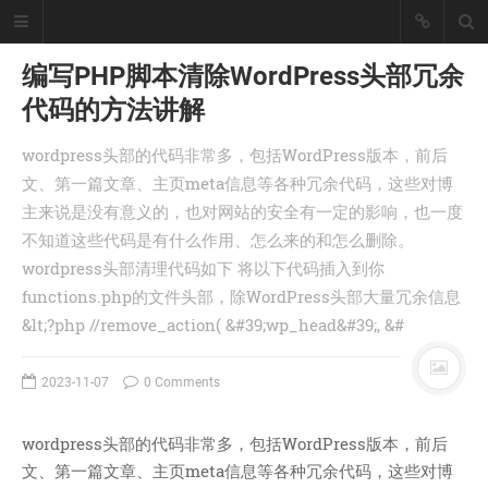
编写PHP脚本清除WordPress头部冗余
代码的方法讲解
懒猪, Cjl
wordpress头部的代码非常多，包括WordPress版本，前后
擅长工具开发、爬虫采集技术、大数
文、第一篇文章、主页meta信息等各种冗余代码，这些对博
据统计处理！
主来说是没有意义的，也对网站的安全有一定的影响，也一度
座右铭：皇天不负有心人。
不知道这些代码是有什么作用、怎么来的和怎么删除。
丨
登录
注册
wordpress头部清理代码如下 将以下代码插入到你
functions.php的文件头部，除WordPress头部大量冗余信息
&lt;?php //remove_action( &#39;wp_head&#39;, &#
首页
分类
2023-11-07
0 Comments
文章
工具
wordpress头部的代码非常多，包括WordPress版本，前后
记录
文、第一篇文章、主页meta信息等各种冗余代码，这些对博