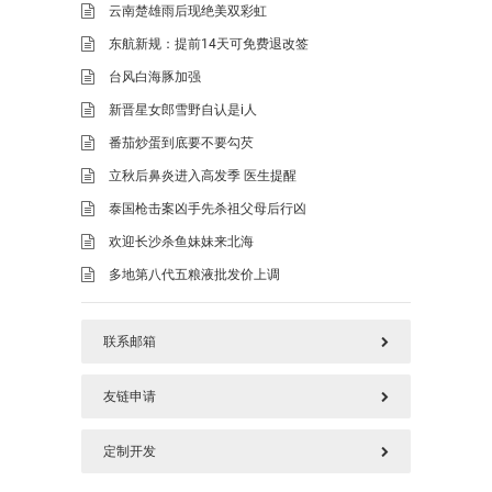
云南楚雄雨后现绝美双彩虹
东航新规：提前14天可免费退改签
台风白海豚加强
新晋星女郎雪野自认是i人
番茄炒蛋到底要不要勾芡
立秋后鼻炎进入高发季 医生提醒
泰国枪击案凶手先杀祖父母后行凶
欢迎长沙杀鱼妹妹来北海
多地第八代五粮液批发价上调
联系邮箱
友链申请
577125669@qq.com
定制开发
请加好本站链接后，把您链接发上面邮箱