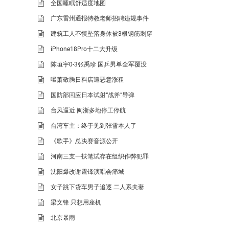
全国睡眠舒适度地图
广东雷州通报特教老师招聘违规事件
建筑工人不慎坠落身体被3根钢筋刺穿
iPhone18Pro十二大升级
陈垣宇0-3张禹珍 国乒男单全军覆没
曝萧敬腾日料店遭恶意涨租
国防部回应日本试射“战斧”导弹
台风逼近 闽浙多地停工停航
台湾车主：终于见到张雪本人了
《歌手》总决赛音源公开
河南三支一扶笔试存在组织作弊犯罪
沈阳爆改谢霆锋演唱会痛城
女子跳下货车男子追逐 二人系夫妻
梁文锋 只想用座机
北京暴雨