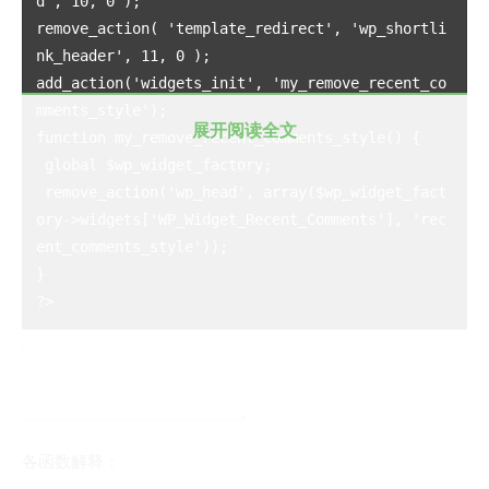
d', 10, 0 ); 

remove_action( 'template_redirect', 'wp_shortli
nk_header', 11, 0 );

add_action('widgets_init', 'my_remove_recent_co
mments_style'); 

展开阅读全文
function my_remove_recent_comments_style() { 

 global $wp_widget_factory; 

 remove_action('wp_head', array($wp_widget_fact
ory->widgets['WP_Widget_Recent_Comments'], 'rec
ent_comments_style')); 

} 

各函数解释：