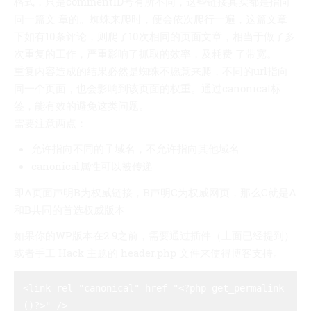
格式，只是commentID号有所不同，这些链接其实都是指向
同一篇文 章的。蜘蛛来爬时，便会依次爬行一遍，这篇文章
下如有10条评论，则爬了10次相同的页面文章，相当于做了多
次重复的工作，严重影响了抓取的效率，及耗费 了带宽。
重复内容造成的结果必然是蜘蛛不愿意来爬，不同的url指向
同一个页面，也会影响到该页面的权重。通过canonical标
签，能有效的避免这类问题。
需要注意两点：
允许指向不同的子域名，不允许指向其他域名
canonical属性可以被传递
即A页面声明B为权威链接，B声明C为权威网页，那么C就是A
和B共同的首选权威版本
如果你的WP版本在2.9之前，需要通过插件（上面已经提到）
或者手工 Hack 主题的 header.php 文件来使得博客支持。
<link rel="canonical" href="<?php get_permalink