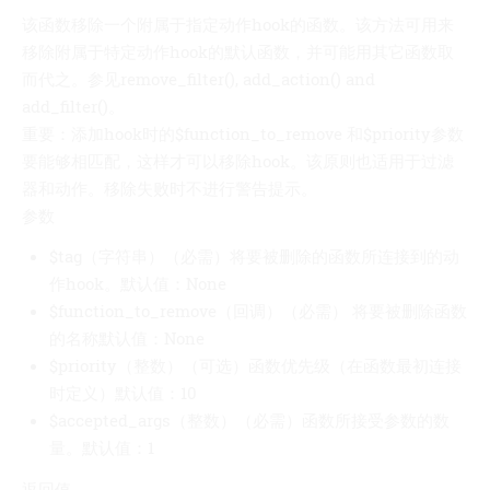
该函数移除一个附属于指定动作hook的函数。该方法可用来
移除附属于特定动作hook的默认函数，并可能用其它函数取
而代之。参见remove_filter(), add_action() and
add_filter()。
重要：添加hook时的$function_to_remove 和$priority参数
要能够相匹配，这样才可以移除hook。该原则也适用于过滤
器和动作。移除失败时不进行警告提示。
参数
$tag（字符串）（必需）将要被删除的函数所连接到的动
作hook。默认值：None
$function_to_remove（回调）（必需） 将要被删除函数
的名称默认值：None
$priority（整数）（可选）函数优先级（在函数最初连接
时定义）默认值：10
$accepted_args（整数）（必需）函数所接受参数的数
量。默认值：1
返回值