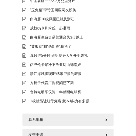
中国要画一个2.7万公里外环
“玉兔精”李玲玉回应网友模仿
白海豚10级风圈已触及浙江
成毅扔伞和粉丝一起淋雨
白海豚生命史是普通台风3倍以上
“黄银勋”和“烤斯克”联动了
真只讲5分钟 姚明现身大学开学典礼
萨巴伦卡爆冷不敌亚历山德洛娃
浙江海域将现5到8米巨浪到狂浪
方桃子代言广告视频已下架
台铃电动车仅骑一年就断电趴窝
1枚就能让航母瘫痪 轰-6J实力有多强
联系邮箱
友链申请