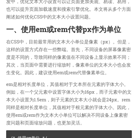
技术
发中，优化文本大小设置可以让页面更加美观、易读、易用，
也可以提升页面加载速度和搜索引擎优化。本文将从多个方面
医类
阐述如何优化CSS中的文本大小设置问题。
CHATGPT
一、使用em或rem代替px作为单位
友链
关于
在CSS中，目前最常用的文本大小单位是像素（px）。但是，
这样的设置方式存在一些弊端。首先，不同设备的屏幕像素密
博客收藏
度是不同的，导致同样的像素值在不同设备上显示效果不同；
近视眼逛
其次，当页面中需要进行缩放时，像素单位的文本大小也会发
生变化。因此，建议使用em或rem代替像素单位。
致郁系
忘记来源
em是相对长度单位，其值相对于文本所在元素的字体大小。
赵坤个人博客
例如，在一个父元素中设置字体大小为16px，而子元素中的文
本大小设置为1.5em，则子元素的文本大小就会是24px。rem
逆时针
同样是相对长度单位，其值相对于根元素的字体大小。因此，
阿呆博客
使用em或rem作为文本大小单位可以解决不同设备上像素密
德林博客
度问题和页面缩放问题，也更加灵活。
展天博客
森纯博客