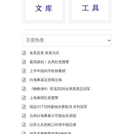
各美其美 美美与共
最高级别！台风红色预警
上半年国内手机销量榜
白海豚逼近浙闽沿海
《蜘蛛侠4》登顶2026全球票房总冠军
上海暴雨红色预警
国足U17与阿森纳决赛取消 并列冠军
台风白海豚最大可能在此登陆
以军士兵把枪口对准中国记者
经常半夜醒要排查6种疾病