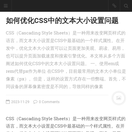
如何优化CSS中的文本大小设置问题
CSS（Cascading Style Sheets）是一种用来改变网页样式的
懒猪, Cjl
语言，而文本大小设置是CSS中最基础的一个样式属性。在开
发中，优化文本大小设置可以让页面更加美观、易读、易用，
擅长工具开发、爬虫采集技术、大数
据统计处理！
也可以提升页面加载速度和搜索引擎优化。本文将从多个方面
座右铭：皇天不负有心人。
阐述如何优化CSS中的文本大小设置问题。 一、使用em或
丨
登录
注册
rem代替px作为单位 在CSS中，目前最常用的文本大小单位是
像素（px）。但是，这样的设置方式存在一些弊端。首先，不
同设备的屏幕像素密度是不同的，导致同样的像素
首页
分类
2023-11-29
0 Comments
文章
工具
CSS（Cascading Style Sheets）是一种用来改变网页样式的
记录
语言，而文本大小设置是CSS中最基础的一个样式属性。在开