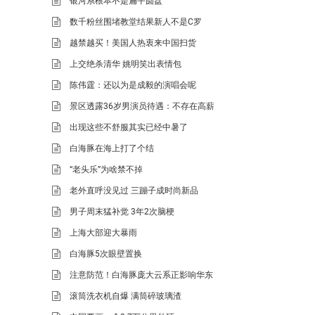
银河系根本不是扁平圆盘
数千粉丝围堵教堂结果新人不是C罗
越禁越买！美国人热衷来中国扫货
上交绝杀清华 姚明笑出表情包
陈伟霆：还以为是成毅的演唱会呢
景区透露36岁男演员待遇：不存在高薪
出现这些不舒服其实已经中暑了
白海豚在海上打了个结
“老头乐”为啥禁不掉
老外直呼没见过 三蹦子成时尚新品
男子周末猛补觉 3年2次脑梗
上海大部迎大暴雨
白海豚5次眼壁置换
注意防范！白海豚庞大云系正影响华东
滚筒洗衣机自爆 满筒碎玻璃渣