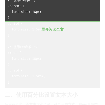
/* 使用em单位 */

.parent {

我的天
  font-size: 16px;

蓝卡
}

佐仔志
.child {

俍注
展开阅读全文
  font-size: 1.5em;

淘嘟嘟
}

前端老白
/* 使用rem单位 */

杜老师说
:root {

  font-size: 16px;

简单小模块
}

网站地图
.child {

免责声明
  font-size: 1.5rem;

二、使用百分比设置文本大小
使用百分比设置文本大小也是一种灵活的方式。和em单位类