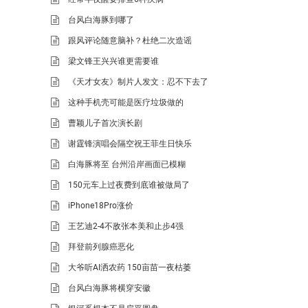
台风白海豚到哪了
跟风评论随意脑补？杜绝二次造谣
梁文锋王兴兴谁更需要谁
《天才女友》制片人发文：忍不下去了
这种手机壳可能是医疗垃圾做的
曹颖儿子首次演长剧
谢霆锋演唱会隔空祝王菲生日快乐
白海豚将至 台州沿岸画面已模糊
150元车上过夜费到底谁被做局了
iPhone18Pro涨价
王艺迪2-4不敌张本美和止步4强
拜登前列腺癌恶化
大爷听AI洒农药 150亩苗一夜枯萎
台风白海豚将横穿安徽