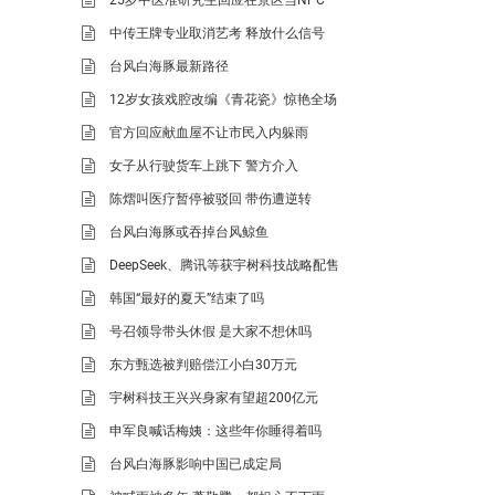
中传王牌专业取消艺考 释放什么信号
台风白海豚最新路径
12岁女孩戏腔改编《青花瓷》惊艳全场
官方回应献血屋不让市民入内躲雨
女子从行驶货车上跳下 警方介入
陈熠叫医疗暂停被驳回 带伤遭逆转
台风白海豚或吞掉台风鲸鱼
DeepSeek、腾讯等获宇树科技战略配售
韩国“最好的夏天”结束了吗
号召领导带头休假 是大家不想休吗
东方甄选被判赔偿江小白30万元
宇树科技王兴兴身家有望超200亿元
申军良喊话梅姨：这些年你睡得着吗
台风白海豚影响中国已成定局