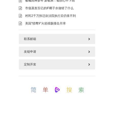
被喊雨神多年 萧敬腾：都担心不下雨
市值蒸发百亿的IF椰子水做错了什么
村民2千万拆迁款法院执行后仍拿不到
美国“猎鹰9”火箭残骸撞击月球
联系邮箱
友链申请
577125669@qq.com
定制开发
请加好本站链接后，把您链接发上面邮箱
如需定制开发，加上面QQ(QQ邮箱)