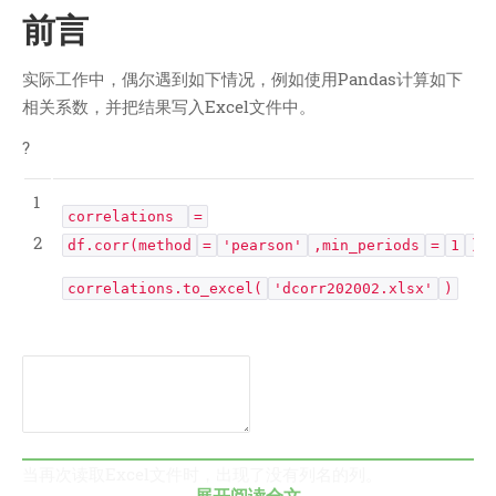
技术
前言
医类
CHATGPT
实际工作中，偶尔遇到如下情况，例如使用Pandas计算如下
友链
相关系数，并把结果写入Excel文件中。
关于
?
博客收藏
1
correlations
=
近视眼逛
2
df.corr(method
=
'pearson'
,min_periods
=
1
)
致郁系
correlations.to_excel(
'dcorr202002.xlsx'
)
忘记来源
赵坤个人博客
逆时针
阿呆博客
德林博客
展天博客
当再次读取Excel文件时，出现了没有列名的列。
森纯博客