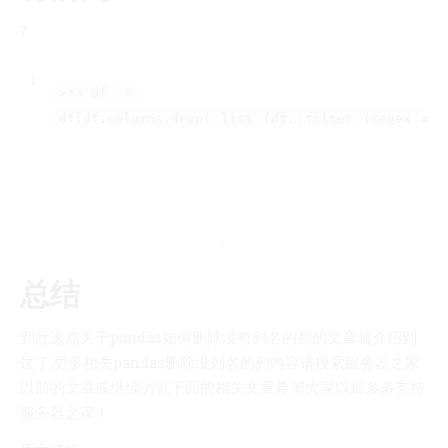
?
1
>>> df
=
df[df.columns.drop(
list
(df.
filter
(regex
=
'
总结
到此这篇关于pandas如何删除没有列名的列的文章就介绍到
这了,更多相关pandas删除没列名的列内容请搜索服务器之家
以前的文章或继续浏览下面的相关文章希望大家以后多多支持
服务器之家！