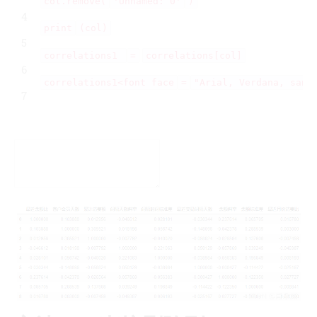
col.remove(
'Unnamed: 0'
)
4
print
(col)
5
correlations1
=
correlations[col]
6
correlations1<font face
=
"Arial, Verdana, sans
7