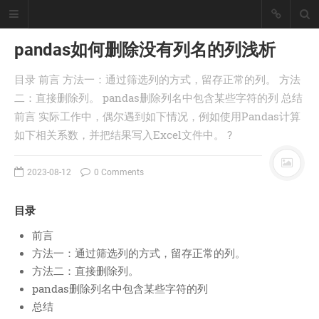
pandas如何删除没有列名的列浅析
目录 前言 方法一：通过筛选列的方式，留存正常的列。 方法
懒猪, Cjl
二：直接删除列。 pandas删除列名中包含某些字符的列 总结
前言 实际工作中，偶尔遇到如下情况，例如使用Pandas计算
擅长工具开发、爬虫采集技术、大数
据统计处理！
如下相关系数，并把结果写入Excel文件中。 ?
座右铭：皇天不负有心人。
丨
登录
注册
2023-08-12
0 Comments
目录
首页
前言
分类
方法一：通过筛选列的方式，留存正常的列。
文章
方法二：直接删除列。
工具
pandas删除列名中包含某些字符的列
记录
总结