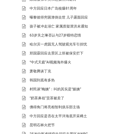
中方回应日本广岛核爆81周年
曝黎彼得穷困潦倒去世 儿子露面回应
孩子被冲走溺亡 家属质疑泄洪未通知
63岁关之琳否认与27岁模特恋情
哈尔滨一虎园无人驾驶观光车引担忧
郑国霖回应去景区上班被保安拦下
“中式天庭”AI视频海外爆火
萧敬腾谈丁克
韩国到底有多热
村民谈“梅姨”：叫的其实是“媒姨”
“奶茶鼻祖”贡茶被卖了
佛得角门将亮相智利俱乐部主场
中方回应是否在太平洋海底开采稀土
昆明石林火把节
25岁中医准研究生回应在景区当NPC