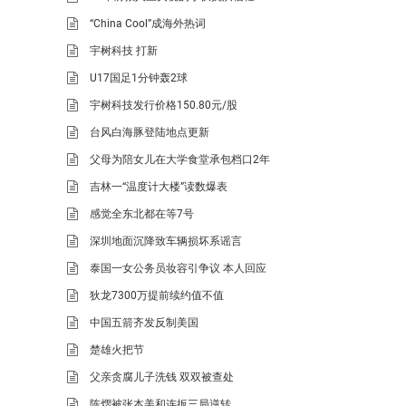
“China Cool”成海外热词
宇树科技 打新
U17国足1分钟轰2球
宇树科技发行价格150.80元/股
台风白海豚登陆地点更新
父母为陪女儿在大学食堂承包档口2年
吉林一“温度计大楼”读数爆表
感觉全东北都在等7号
深圳地面沉降致车辆损坏系谣言
泰国一女公务员妆容引争议 本人回应
狄龙7300万提前续约值不值
中国五箭齐发反制美国
楚雄火把节
父亲贪腐儿子洗钱 双双被查处
陈熠被张本美和连扳三局逆转