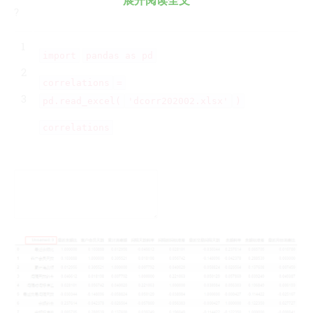
展开阅读全文
?
我的天
蓝卡
1
import
pandas as pd
佐仔志
2
俍注
correlations
=
3
pd.read_excel(
'dcorr202002.xlsx'
)
淘嘟嘟
前端老白
correlations
杜老师说
简单小模块
网站地图
免责声明