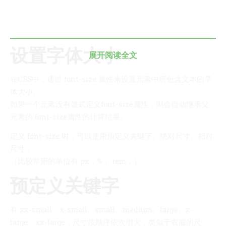
技术
医类
CHATGPT
友链
设置字体大小
展开阅读全文
关于
在CSS中，通过 font-size 属性来设置元素中所包含文本的字
博客收藏
体大小。
如果一个元素没有显式定义font-size属性，则会自动继承父
近视眼逛
元素的 font-size属性的计算结果。
致郁系
忘记来源
定义 font-size 时，可以使用预定义关键字、绝对尺寸、相对
尺寸：
赵坤个人博客
（比较常用的单位有 px，%， rem；）
逆时针
预定义关键字
阿呆博客
德林博客
有 xx-small、x-small、small、medium、large、x-
展天博客
large、xx-large，尺寸按顺序依次增大，类似于衣服的尺
森纯博客