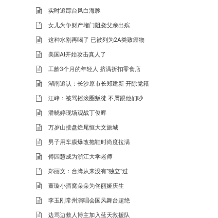
实时追踪台风白海豚
女儿为争财产堵门阻挠父亲出殡
这种水别再喝了 已被列为2A类致癌物
美国AI开始攻击真人了
工龄3个月的年轻人 挤满折扣零食店
湖南追认：长沙原市长郑建新 开除党籍
汪峰：被骂摇滚圈叛徒 不屑跟他们吵
潘晓婷现场观战丁俊晖
万岁山接盘烂尾恒大文旅城
男子用车膜爆改拖鞋时尚度拉满
傅园慧成为浙江大学老师
郑丽文：台湾从来没有“独立”过
董璇小酒窝朵朵为佟丽娅庆生
李玉刚常州演唱会国风舞台超绝
边骂边救人博主加入蓝天救援队