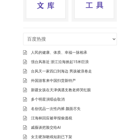
人民的健康、体质、幸福一脉相承
强台风靠近 浙江沿海掀起15米巨浪
台风天一家四口到海边 男孩被浪卷走
外国游客来中国扫货新特产
新疆女孩在天津偶遇支教老师哭红眼
多个明星演唱会取消
名创优品一次性内裤 颜面尽失
汪海林回应被举报偷逃税
戚薇谈把脸交给AI
女主硬加吻戏短剧已下架