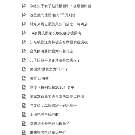
教练失手女子被踏板砸中：当场砸出血
这些燃气使用“偏方”千万别信
胖东来历史最悠久的门店之一将闭店
14岁男孩因家长放纵确诊糖尿病
知名编剧汪海林被实名举报偷税漏税
台风白海豚闭眼意味着什么
儿子陪躺平老爹体验外卖员火了
傅园慧“洪荒之力”十年了
峰哥 汪海林
网传《披荆斩棘2026》名单
梁家辉百花奖迈台阶两次差点摔倒
包文婧：二胎很难一碗水端平
上海轮渡全线停航
沈腾到国外先把毛裤脱了
谁来管管电动车远光灯