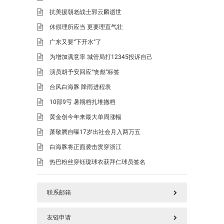
抗美援朝老战士郭云麟逝世
休假理所应当 更要理直气壮
广东又要“下开水”了
为增加满意率 城管局打12345投诉自己
演员胡予安回应“丧彪”标签
台风白海豚 降雨进程表
10部9亏 暑期档扎堆撤档
黄金创今年来最大单周涨幅
萧敬腾自曝17岁出社会月入两万五
白海豚将正面袭击贯穿浙江
热巴粉丝穿钰珑球衣获拜仁球员签名
联系邮箱
友链申请
577125669@qq.com