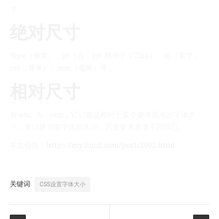
寸。
我的天
绝对尺寸
蓝卡
佐仔志
有px（像素）、pt（点，1pt 相当于 1/72in）、in（英寸）、
俍注
cm（厘米）、mm（毫米）等。
淘嘟嘟
相对尺寸
前端老白
杜老师说
有 em、%、rem，它们都是相对于某个参考基准的字体大
小，来计算当前字体的大小，只是参考基准不同而已。
简单小模块
网站地图
本文链接：
https://my.lmcjl.com/post/2902.html
免责声明
关键词
CSS设置字体大小