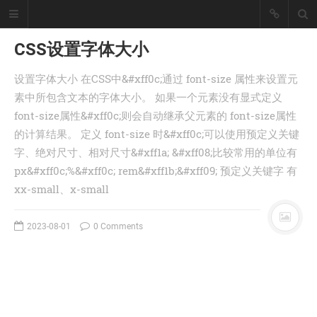
CSS设置字体大小
设置字体大小 在CSS中&#xff0c;通过 font-size 属性来设置元
懒猪, Cjl
素中所包含文本的字体大小。 如果一个元素没有显式定义
font-size属性&#xff0c;则会自动继承父元素的 font-size属性
擅长工具开发、爬虫采集技术、大数
据统计处理！
的计算结果。 定义 font-size 时&#xff0c;可以使用预定义关键
座右铭：皇天不负有心人。
字、绝对尺寸、相对尺寸&#xff1a; &#xff08;比较常用的单位有
丨
登录
注册
px&#xff0c;%&#xff0c; rem&#xff1b;&#xff09; 预定义关键字 有
xx-small、x-small
首页
2023-08-01
0 Comments
分类
文章
工具
记录