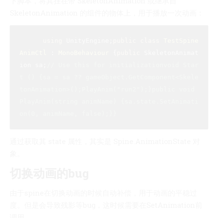
下脚本，将其挂在带 SkeletonAnimation 或继承自
SkeletonAnimation 的组件的物体上，用于播放一次动画：
using
 UnityEngine;​
public
class
TestSpine
AnimCtl
 : 
MonoBehaviour
 {
public
 SkeletonAnimat
ion sa;​
// Use this for initializationvoid Star
t () {sa = sa ?? gameObject.GetComponent<Skele
tonAnimation>();PlayAnim("run2");}​public void 
PlayAnim(string animName) {sa.state.SetAnimati
on(0, animName, false);}}
通过获取其 state 属性，其实是 Spine.AnimationState 对
象。
切换动画的bug
由于spine在切换动画的时候自动补偿，用于动画的平稳过
度。但是会导致残影等bug，这时候需要在SetAnimation前
调用