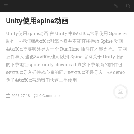
Unity使用spine动画
Unity使用spine动画 在 Unity 中&#xff0c;常常使用 Spine 来
懒猪, Cjl
制作一些动画&#xff0c;引擎本身并不能直接播放 Spine 动画
&#xff0c;需要额外导入一个 RunTime 插件库才能支持。 官网
擅长工具开发、爬虫采集技术、大数
据统计处理！
插件导入 当然&#xff0c;也可以到 Spine 官网关于 Unity 插件
座右铭：皇天不负有心人。
的下载地址spine-unity-download 直接下载最新的插件包
丨
登录
注册
&#xff0c;导入插件核心库的同时&#xff0c;还是导入一些 demo
例子&#xff0c;帮助我们快速上手使用
首页
2023-07-18
0 Comments
分类
文章
工具
记录