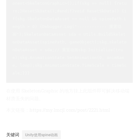
onent
<SkeletonGraphic>
();if(skg == null) {retu
rn;}ResetSkData();#endif}​void ResetSkData() {i
f(skg.SkeletonDataAsset == null && spinePath.L
ength > 0) {Debugger.Log("------------ 重置动
画");SkeletonDataAsset sda = Utils.BuildSkelet
onDataAsset(spinePath, gameObject);​skg.skeleto
nDataAsset = sda;// 重置动画skg.Initialize(tru
e);skg.AnimationState.SetAnimation(0, animNam
e, loop);skg.AnimationState.TimeScale = timeSc
ale;}}}
在使用 SkeletonGraphic 的地方挂上此组件即可解决移动端
材质丢失的问题。
本文链接：
https://my.lmcjl.com/post/2221.html
关键词
Unity使用spine动画