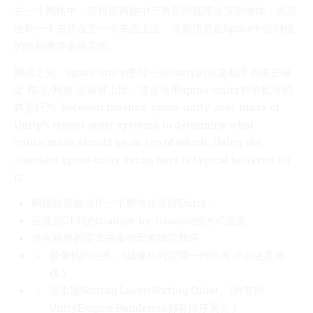
在一个网格中，它根据网格中三角形的顺序去渲染物体，然后
绘制一个东西在另一个东西上面。该顺序是在Spine中控制槽
的绘制顺序来决定的。
网格之间，spine-unity使用一些Unity的渲染顺序系统去确
定 精灵/网格 应该谁上面。这是使用spine-unity标准配置的
典型行为: Between meshes, spine-unity uses many of
Unity’s render order systems to determine what
sprite/mesh should be on top of which. Using the
standard spine-unity setup, here is typical behavior for
it:
网格数据被当作一个整体传递给Unity。
它使用GPU的triangle-by-triangle的方式渲染。
所有网格的渲染由多种因素确定顺序:
摄像机的距离。(摄像机判定哪一种距离:平面还是透
视.)
渲染器Sorting Layer/Sorting Order。(所有的
UnityEngine.Renderers都有排序属性.)