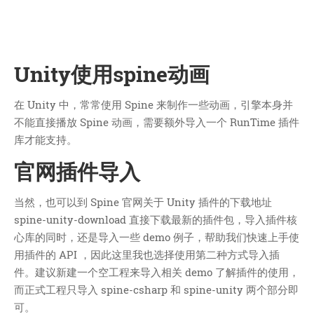
技术
医类
CHATGPT
友链
Unity使用spine动画
关于
在 Unity 中，常常使用 Spine 来制作一些动画，引擎本身并
不能直接播放 Spine 动画，需要额外导入一个 RunTime 插件
博客收藏
库才能支持。
近视眼逛
官网插件导入
致郁系
忘记来源
当然，也可以到 Spine 官网关于 Unity 插件的下载地址
赵坤个人博客
spine-unity-download 直接下载最新的插件包，导入插件核
逆时针
心库的同时，还是导入一些 demo 例子，帮助我们快速上手使
阿呆博客
用插件的 API ，因此这里我也选择使用第二种方式导入插
德林博客
件。建议新建一个空工程来导入相关 demo 了解插件的使用，
而正式工程只导入 spine-csharp 和 spine-unity 两个部分即
展天博客
可。
森纯博客