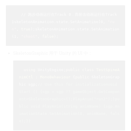
    // 跑步动画运行在Track 0，而射击动画运行在Track 
1skeletonAnimation.state.SetAnimation(0, 
"ru
n"
, 
true
);skeletonAnimation.state.SetAnimation
(1, 
"shoot"
, 
false
SkeletonGraphic 用于 Unity 的 UI 中：
using
 UnityEngine;​
public
class
TestSpineA
nimCtl
 : 
MonoBehaviour
 {
public
 SkeletonGrap
hic sgp;​
// Use this for initializationvoid 
Start () {sgp = sgp ?? gameObject.GetCompon
ent<SkeletonGraphic>();PlayAnim("run2");}​pu
blic void PlayAnim(string animName) {sgp.An
imationState.SetAnimation(0, animName, fals
e);}}