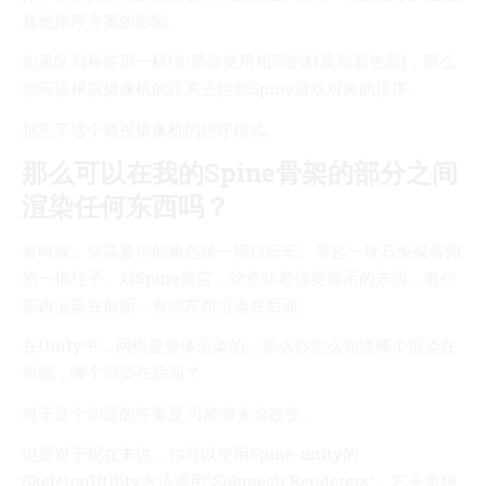
其他排序方案的影响。
如果队列标签页一样(如果你使用相同的材质和着色器)，那么
你应该根据摄像机的距离去控制Spine游戏对象的排序。
别忘了这个透视摄像机的排序模式.
那么可以在我的Spine骨架的部分之间
渲染任何东西吗？
有时候，你需要你的角色骑一辆自行车、举起一块石头或者拥
抱一根柱子。对Spine而言，这意味着你要显示的东西，有些
东西渲染在前面，有些东西渲染在后面。
在Unity中，网格是整体渲染的。那么你怎么知道哪个渲染在
前面，哪个渲染在后面？
对于这个问题的答案是:可能将来会改变。
但是对于现在来说，你可以使用Spine-unity的
SkeletonUtility方法调用"Submesh Renderers"。它会单独