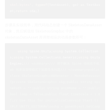
skel.bytes"
, 
typeof
(TextAsset), go) 
as
 TextAss
et;
return
步骤其实很简单，用代码动态创建一个 SkeletonDataAsset
对象，然后赋值给 SkeletonGraphic 中的
skeletonDataAsset 再调整相应的动画参数即可：
using
 Spine.Unity;
using
 System.Collection
s;
using
 System.Collections.Generic;
using
 Unity
Engine;
///
<summary>
///
 用于解决 Spine 动画在手机 
ab 包资源管理模式下贴图丢失问题
///
</summary>
public 
class SkeletonGraphicABReseter : MonoBehaviour 
{private SkeletonGraphic skg;public string spi
nePath = "";public string animName = "";public 
bool loop = false;public float timeScale = 1.0
f;​// Use this for initializationvoid Start () 
{#if UNITY_EDITOR​#elseskg = gameObject.GetComp