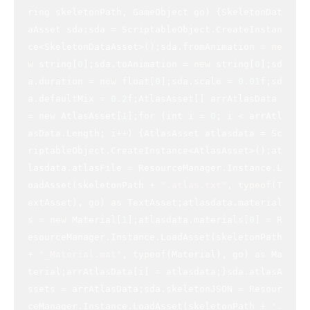
ring skeletonPath, GameObject go) {SkeletonDat
aAsset sda;sda = ScriptableObject.CreateInstan
ce<SkeletonDataAsset>();sda.fromAnimation = 
ne
w
 string[
0
];sda.toAnimation = 
new
 string[
0
];sd
a.duration = 
new
 float[
0
];sda.scale = 
0.01
f;sd
a.defaultMix = 
0.2
f;AtlasAsset[] arrAtlasData 
= 
new
 AtlasAsset[
1
];
for
 (int i = 
0
; i < arrAtl
asData.Length; i++) {AtlasAsset atlasdata = Sc
riptableObject.CreateInstance<AtlasAsset>();at
lasdata.atlasFile = ResourceManager.Instance.L
oadAsset(skeletonPath + 
".atlas.txt"
, 
typeof
(T
extAsset), go) 
as
 TextAsset;atlasdata.material
s = 
new
 Material[
1
];atlasdata.materials[
0
] = R
esourceManager.Instance.LoadAsset(skeletonPath 
+ 
"_Material.mat"
, 
typeof
(Material), go) 
as
 Ma
terial;arrAtlasData[i] = atlasdata;}sda.atlasA
ssets = arrAtlasData;sda.skeletonJSON = Resour
ceManager.Instance.LoadAsset(skeletonPath + 
".