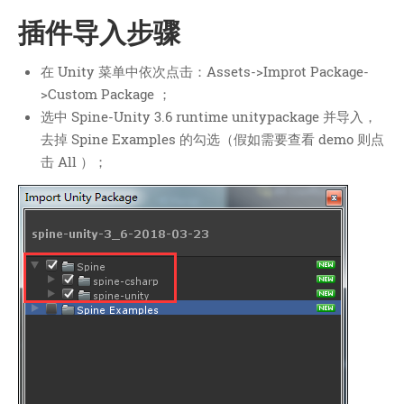
插件导入步骤
我的天
蓝卡
在 Unity 菜单中依次点击：Assets->Improt Package-
佐仔志
>Custom Package ；
俍注
选中 Spine-Unity 3.6 runtime unitypackage 并导入，
淘嘟嘟
去掉 Spine Examples 的勾选（假如需要查看 demo 则点
前端老白
击 All ）；
杜老师说
简单小模块
网站地图
免责声明